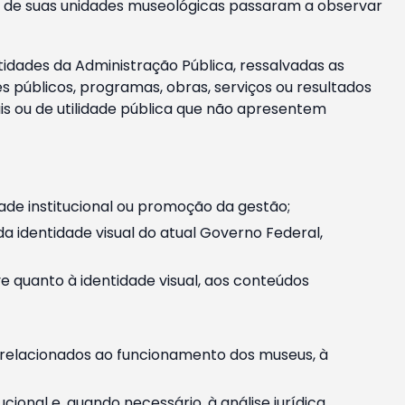
m e de suas unidades museológicas passaram a observar
tidades da Administração Pública, ressalvadas as
públicos, programas, obras, serviços ou resultados
is ou de utilidade pública que não apresentem
ade institucional ou promoção da gestão;
identidade visual do atual Governo Federal,
ive quanto à identidade visual, aos conteúdos
, relacionados ao funcionamento dos museus, à
onal e, quando necessário, à análise jurídica.