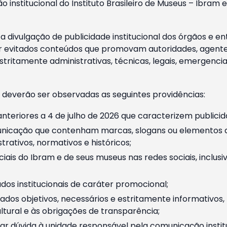
o institucional do Instituto Brasileiro de Museus – Ibra
 divulgação de publicidade institucional dos órgãos e en
 evitados conteúdos que promovam autoridades, agentes 
ritamente administrativas, técnicas, legais, emergencia
 deverão ser observadas as seguintes providências:
nteriores a 4 de julho de 2026 que caracterizem publicid
nicação que contenham marcas, slogans ou elementos da 
rativos, normativos e históricos;
ciais do Ibram e de seus museus nas redes sociais, inclus
os institucionais de caráter promocional;
dos objetivos, necessários e estritamente informativos
tural e às obrigações de transparência;
r dúvida à unidade responsável pela comunicação instituci