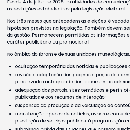
Desde 4 de julho de 2026, as atividades de comunicaçã
as restrições estabelecidas pela legislação eleitoral.
Nos três meses que antecedem as eleições, é vedada a
hipóteses previstas na legislação. Também devem ser
da gestão. Permanecem permitidas as informações est
caráter publicitário ou promocional.
No âmbito do Ibram e de suas unidades museológicas,
ocultação temporária das notícias e publicações a
revisão e adaptação das páginas e peças de comu
preservada a integridade dos documentos administ
adequação dos portais, sites temáticos e perfis ofi
publicados e aos recursos de interação;
suspensão da produção e da veiculação de conteúd
manutenção apenas de notícias, avisos e comunica
prestação de serviços públicos, à programação cul
submissão prévia das situações que possam suscita