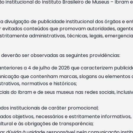
o institucional do Instituto Brasileiro de Museus – Ibra
 divulgação de publicidade institucional dos órgãos e en
 evitados conteúdos que promovam autoridades, agentes 
ritamente administrativas, técnicas, legais, emergencia
 deverão ser observadas as seguintes providências:
nteriores a 4 de julho de 2026 que caracterizem publicid
nicação que contenham marcas, slogans ou elementos da 
rativos, normativos e históricos;
ciais do Ibram e de seus museus nas redes sociais, inclus
os institucionais de caráter promocional;
dos objetivos, necessários e estritamente informativos
tural e às obrigações de transparência;
r dúvida à unidade responsável pela comunicação instituci