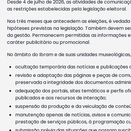
Desde 4 de julho de 2026, as atividades de comunicaçã
as restrições estabelecidas pela legislação eleitoral.
Nos três meses que antecedem as eleições, é vedada a
hipóteses previstas na legislação. Também devem ser
da gestão. Permanecem permitidas as informações est
caráter publicitário ou promocional.
No âmbito do Ibram e de suas unidades museológicas,
ocultação temporária das notícias e publicações a
revisão e adaptação das páginas e peças de comu
preservada a integridade dos documentos administ
adequação dos portais, sites temáticos e perfis ofi
publicados e aos recursos de interação;
suspensão da produção e da veiculação de conteúd
manutenção apenas de notícias, avisos e comunica
prestação de serviços públicos, à programação cul
submissão prévia das situações que possam suscita