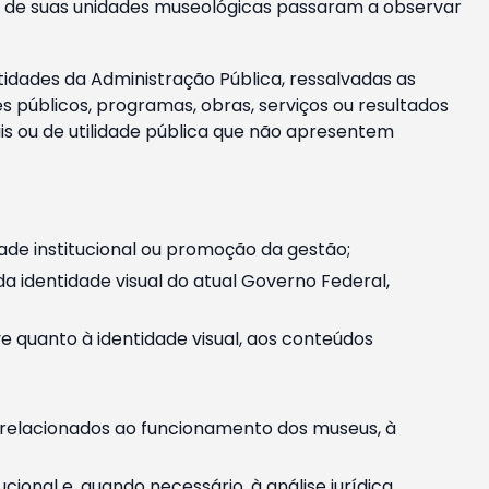
m e de suas unidades museológicas passaram a observar
tidades da Administração Pública, ressalvadas as
públicos, programas, obras, serviços ou resultados
is ou de utilidade pública que não apresentem
ade institucional ou promoção da gestão;
identidade visual do atual Governo Federal,
ive quanto à identidade visual, aos conteúdos
, relacionados ao funcionamento dos museus, à
onal e, quando necessário, à análise jurídica.