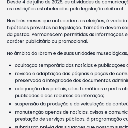
Desde 4 de julho de 2026, as atividades de comunicaçã
as restrições estabelecidas pela legislação eleitoral.
Nos três meses que antecedem as eleições, é vedada a
hipóteses previstas na legislação. Também devem ser
da gestão. Permanecem permitidas as informações est
caráter publicitário ou promocional.
No âmbito do Ibram e de suas unidades museológicas,
ocultação temporária das notícias e publicações a
revisão e adaptação das páginas e peças de comu
preservada a integridade dos documentos administ
adequação dos portais, sites temáticos e perfis ofi
publicados e aos recursos de interação;
suspensão da produção e da veiculação de conteúd
manutenção apenas de notícias, avisos e comunica
prestação de serviços públicos, à programação cul
submissão prévia das situações que possam suscita