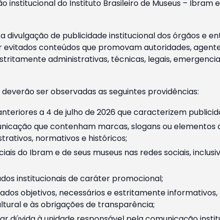
o institucional do Instituto Brasileiro de Museus – Ibra
 divulgação de publicidade institucional dos órgãos e en
 evitados conteúdos que promovam autoridades, agentes 
ritamente administrativas, técnicas, legais, emergencia
 deverão ser observadas as seguintes providências:
nteriores a 4 de julho de 2026 que caracterizem publicid
nicação que contenham marcas, slogans ou elementos da 
rativos, normativos e históricos;
ciais do Ibram e de seus museus nas redes sociais, inclus
os institucionais de caráter promocional;
dos objetivos, necessários e estritamente informativos
tural e às obrigações de transparência;
r dúvida à unidade responsável pela comunicação instituci