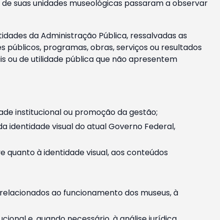
m e de suas unidades museológicas passaram a observar
tidades da Administração Pública, ressalvadas as
públicos, programas, obras, serviços ou resultados
is ou de utilidade pública que não apresentem
ade institucional ou promoção da gestão;
identidade visual do atual Governo Federal,
ive quanto à identidade visual, aos conteúdos
, relacionados ao funcionamento dos museus, à
onal e, quando necessário, à análise jurídica.