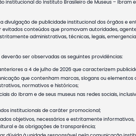
o institucional do Instituto Brasileiro de Museus – Ibra
 divulgação de publicidade institucional dos órgãos e en
 evitados conteúdos que promovam autoridades, agentes 
ritamente administrativas, técnicas, legais, emergencia
 deverão ser observadas as seguintes providências:
nteriores a 4 de julho de 2026 que caracterizem publicid
nicação que contenham marcas, slogans ou elementos da 
rativos, normativos e históricos;
ciais do Ibram e de seus museus nas redes sociais, inclus
os institucionais de caráter promocional;
dos objetivos, necessários e estritamente informativos
tural e às obrigações de transparência;
r dúvida à unidade responsável pela comunicação instituci