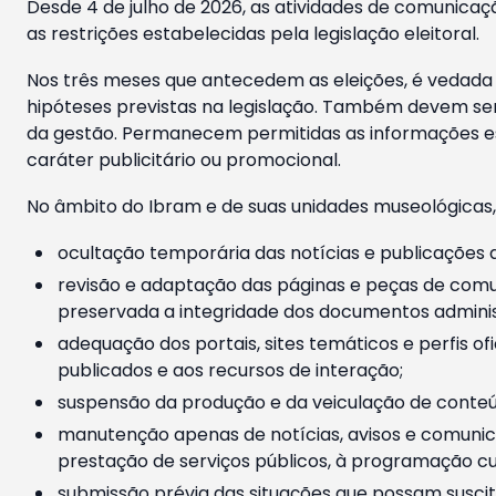
Desde 4 de julho de 2026, as atividades de comunicaçã
as restrições estabelecidas pela legislação eleitoral.
Nos três meses que antecedem as eleições, é vedada a
hipóteses previstas na legislação. Também devem ser
da gestão. Permanecem permitidas as informações est
caráter publicitário ou promocional.
No âmbito do Ibram e de suas unidades museológicas,
ocultação temporária das notícias e publicações a
revisão e adaptação das páginas e peças de comu
preservada a integridade dos documentos administ
adequação dos portais, sites temáticos e perfis ofi
publicados e aos recursos de interação;
suspensão da produção e da veiculação de conteúd
manutenção apenas de notícias, avisos e comunica
prestação de serviços públicos, à programação cul
submissão prévia das situações que possam suscita