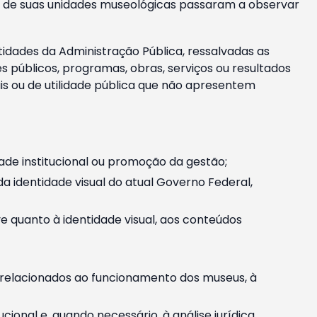
m e de suas unidades museológicas passaram a observar
tidades da Administração Pública, ressalvadas as
públicos, programas, obras, serviços ou resultados
is ou de utilidade pública que não apresentem
ade institucional ou promoção da gestão;
identidade visual do atual Governo Federal,
ive quanto à identidade visual, aos conteúdos
, relacionados ao funcionamento dos museus, à
onal e, quando necessário, à análise jurídica.