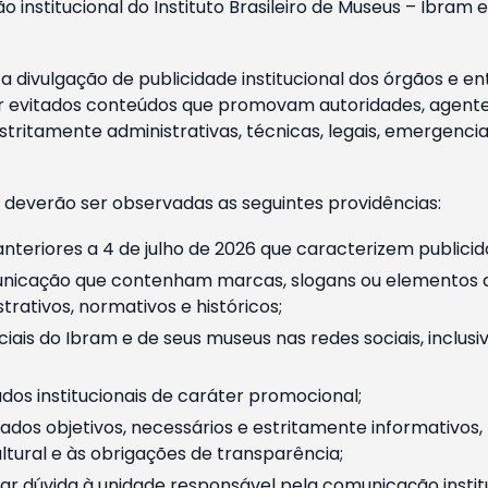
o institucional do Instituto Brasileiro de Museus – Ibra
 divulgação de publicidade institucional dos órgãos e en
 evitados conteúdos que promovam autoridades, agentes 
ritamente administrativas, técnicas, legais, emergencia
 deverão ser observadas as seguintes providências:
nteriores a 4 de julho de 2026 que caracterizem publicid
nicação que contenham marcas, slogans ou elementos da 
rativos, normativos e históricos;
ciais do Ibram e de seus museus nas redes sociais, inclus
os institucionais de caráter promocional;
dos objetivos, necessários e estritamente informativos
tural e às obrigações de transparência;
r dúvida à unidade responsável pela comunicação instituci