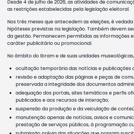
Desde 4 de julho de 2026, as atividades de comunicaçã
as restrições estabelecidas pela legislação eleitoral.
Nos três meses que antecedem as eleições, é vedada a
hipóteses previstas na legislação. Também devem ser
da gestão. Permanecem permitidas as informações est
caráter publicitário ou promocional.
No âmbito do Ibram e de suas unidades museológicas,
ocultação temporária das notícias e publicações a
revisão e adaptação das páginas e peças de comu
preservada a integridade dos documentos administ
adequação dos portais, sites temáticos e perfis ofi
publicados e aos recursos de interação;
suspensão da produção e da veiculação de conteúd
manutenção apenas de notícias, avisos e comunica
prestação de serviços públicos, à programação cul
submissão prévia das situações que possam suscita