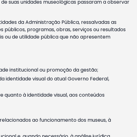
m e de suas unidades museológicas passaram a observar
tidades da Administração Pública, ressalvadas as
públicos, programas, obras, serviços ou resultados
is ou de utilidade pública que não apresentem
ade institucional ou promoção da gestão;
identidade visual do atual Governo Federal,
ive quanto à identidade visual, aos conteúdos
, relacionados ao funcionamento dos museus, à
onal e, quando necessário, à análise jurídica.