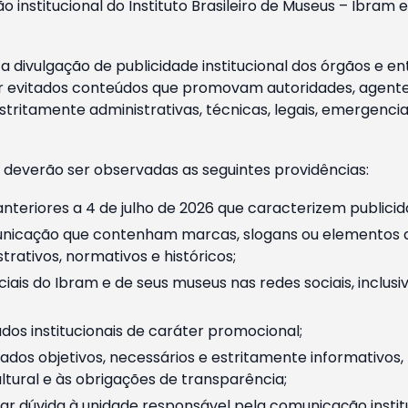
o institucional do Instituto Brasileiro de Museus – Ibra
 divulgação de publicidade institucional dos órgãos e en
 evitados conteúdos que promovam autoridades, agentes 
ritamente administrativas, técnicas, legais, emergencia
 deverão ser observadas as seguintes providências:
nteriores a 4 de julho de 2026 que caracterizem publicid
nicação que contenham marcas, slogans ou elementos da 
rativos, normativos e históricos;
ciais do Ibram e de seus museus nas redes sociais, inclus
os institucionais de caráter promocional;
dos objetivos, necessários e estritamente informativos
tural e às obrigações de transparência;
r dúvida à unidade responsável pela comunicação instituci