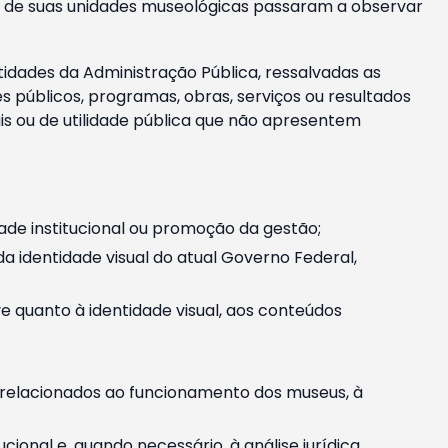
m e de suas unidades museológicas passaram a observar
tidades da Administração Pública, ressalvadas as
públicos, programas, obras, serviços ou resultados
is ou de utilidade pública que não apresentem
ade institucional ou promoção da gestão;
identidade visual do atual Governo Federal,
ive quanto à identidade visual, aos conteúdos
, relacionados ao funcionamento dos museus, à
onal e, quando necessário, à análise jurídica.