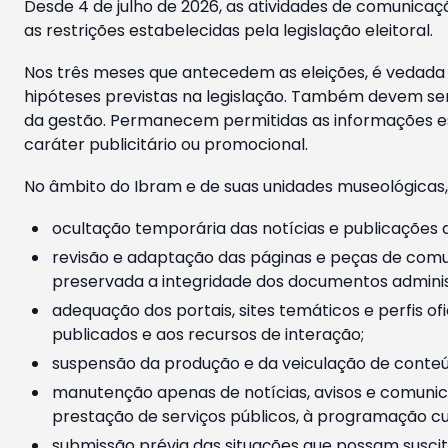
Desde 4 de julho de 2026, as atividades de comunicaçã
as restrições estabelecidas pela legislação eleitoral.
Nos três meses que antecedem as eleições, é vedada a
hipóteses previstas na legislação. Também devem ser
da gestão. Permanecem permitidas as informações est
caráter publicitário ou promocional.
No âmbito do Ibram e de suas unidades museológicas,
ocultação temporária das notícias e publicações a
revisão e adaptação das páginas e peças de comu
preservada a integridade dos documentos administ
adequação dos portais, sites temáticos e perfis ofi
publicados e aos recursos de interação;
suspensão da produção e da veiculação de conteúd
manutenção apenas de notícias, avisos e comunica
prestação de serviços públicos, à programação cul
submissão prévia das situações que possam suscita