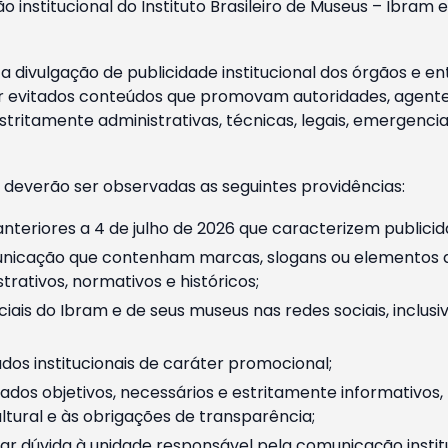
o institucional do Instituto Brasileiro de Museus – Ibra
 divulgação de publicidade institucional dos órgãos e en
 evitados conteúdos que promovam autoridades, agentes 
ritamente administrativas, técnicas, legais, emergencia
 deverão ser observadas as seguintes providências:
nteriores a 4 de julho de 2026 que caracterizem publicid
nicação que contenham marcas, slogans ou elementos da 
rativos, normativos e históricos;
ciais do Ibram e de seus museus nas redes sociais, inclus
os institucionais de caráter promocional;
dos objetivos, necessários e estritamente informativos
tural e às obrigações de transparência;
r dúvida à unidade responsável pela comunicação instituci