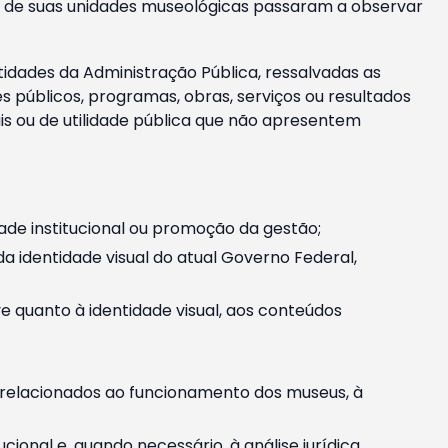
m e de suas unidades museológicas passaram a observar
tidades da Administração Pública, ressalvadas as
públicos, programas, obras, serviços ou resultados
is ou de utilidade pública que não apresentem
ade institucional ou promoção da gestão;
identidade visual do atual Governo Federal,
ive quanto à identidade visual, aos conteúdos
, relacionados ao funcionamento dos museus, à
onal e, quando necessário, à análise jurídica.