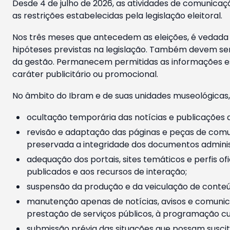
Desde 4 de julho de 2026, as atividades de comunicaçã
as restrições estabelecidas pela legislação eleitoral.
Nos três meses que antecedem as eleições, é vedada a
hipóteses previstas na legislação. Também devem ser
da gestão. Permanecem permitidas as informações est
caráter publicitário ou promocional.
No âmbito do Ibram e de suas unidades museológicas,
ocultação temporária das notícias e publicações a
revisão e adaptação das páginas e peças de comu
preservada a integridade dos documentos administ
adequação dos portais, sites temáticos e perfis ofi
publicados e aos recursos de interação;
suspensão da produção e da veiculação de conteúd
manutenção apenas de notícias, avisos e comunica
prestação de serviços públicos, à programação cul
submissão prévia das situações que possam suscita