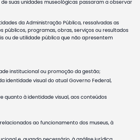
m e de suas unidades museológicas passaram a observar
tidades da Administração Pública, ressalvadas as
públicos, programas, obras, serviços ou resultados
is ou de utilidade pública que não apresentem
ade institucional ou promoção da gestão;
identidade visual do atual Governo Federal,
ive quanto à identidade visual, aos conteúdos
, relacionados ao funcionamento dos museus, à
onal e, quando necessário, à análise jurídica.