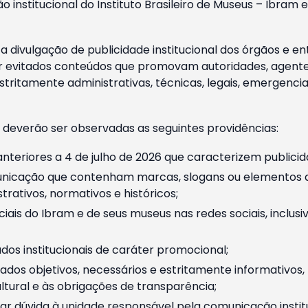
o institucional do Instituto Brasileiro de Museus – Ibra
 divulgação de publicidade institucional dos órgãos e en
 evitados conteúdos que promovam autoridades, agentes 
ritamente administrativas, técnicas, legais, emergencia
 deverão ser observadas as seguintes providências:
nteriores a 4 de julho de 2026 que caracterizem publicid
nicação que contenham marcas, slogans ou elementos da 
rativos, normativos e históricos;
ciais do Ibram e de seus museus nas redes sociais, inclus
os institucionais de caráter promocional;
dos objetivos, necessários e estritamente informativos
tural e às obrigações de transparência;
r dúvida à unidade responsável pela comunicação instituci