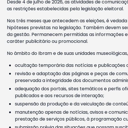
Desde 4 de julho de 2026, as atividades de comunicaçã
as restrições estabelecidas pela legislação eleitoral.
Nos três meses que antecedem as eleições, é vedada a
hipóteses previstas na legislação. Também devem ser
da gestão. Permanecem permitidas as informações est
caráter publicitário ou promocional.
No âmbito do Ibram e de suas unidades museológicas,
ocultação temporária das notícias e publicações a
revisão e adaptação das páginas e peças de comu
preservada a integridade dos documentos administ
adequação dos portais, sites temáticos e perfis ofi
publicados e aos recursos de interação;
suspensão da produção e da veiculação de conteúd
manutenção apenas de notícias, avisos e comunica
prestação de serviços públicos, à programação cul
submissão prévia das situações que possam suscita