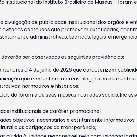
o institucional do Instituto Brasileiro de Museus – Ibra
 divulgação de publicidade institucional dos órgãos e en
 evitados conteúdos que promovam autoridades, agentes 
ritamente administrativas, técnicas, legais, emergencia
 deverão ser observadas as seguintes providências:
nteriores a 4 de julho de 2026 que caracterizem publicid
nicação que contenham marcas, slogans ou elementos da 
rativos, normativos e históricos;
ciais do Ibram e de seus museus nas redes sociais, inclus
os institucionais de caráter promocional;
dos objetivos, necessários e estritamente informativos
tural e às obrigações de transparência;
r dúvida à unidade responsável pela comunicação instituci