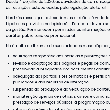
Desde 4 de julho de 2026, as atividades de comunicaçã
as restrições estabelecidas pela legislação eleitoral.
Nos três meses que antecedem as eleições, é vedada a
hipóteses previstas na legislação. Também devem ser
da gestão. Permanecem permitidas as informações est
caráter publicitário ou promocional.
No âmbito do Ibram e de suas unidades museológicas,
ocultação temporária das notícias e publicações a
revisão e adaptação das páginas e peças de comu
preservada a integridade dos documentos administ
adequação dos portais, sites temáticos e perfis ofi
publicados e aos recursos de interação;
suspensão da produção e da veiculação de conteúd
manutenção apenas de notícias, avisos e comunica
prestação de serviços públicos, à programação cul
submissão prévia das situações que possam suscita