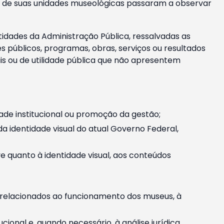
m e de suas unidades museológicas passaram a observar
tidades da Administração Pública, ressalvadas as
públicos, programas, obras, serviços ou resultados
is ou de utilidade pública que não apresentem
ade institucional ou promoção da gestão;
identidade visual do atual Governo Federal,
ive quanto à identidade visual, aos conteúdos
, relacionados ao funcionamento dos museus, à
onal e, quando necessário, à análise jurídica.