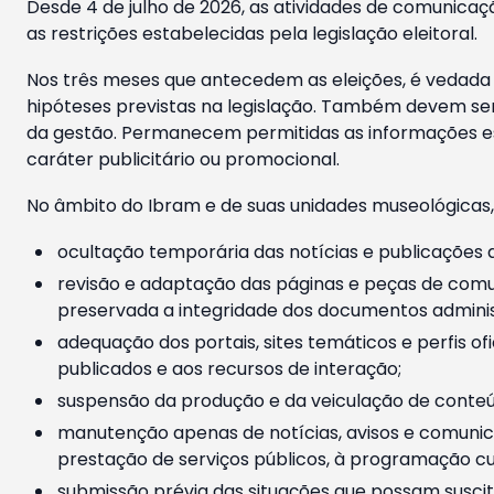
Desde 4 de julho de 2026, as atividades de comunicaçã
as restrições estabelecidas pela legislação eleitoral.
Nos três meses que antecedem as eleições, é vedada a
hipóteses previstas na legislação. Também devem ser
da gestão. Permanecem permitidas as informações est
caráter publicitário ou promocional.
No âmbito do Ibram e de suas unidades museológicas,
ocultação temporária das notícias e publicações a
revisão e adaptação das páginas e peças de comu
preservada a integridade dos documentos administ
adequação dos portais, sites temáticos e perfis ofi
publicados e aos recursos de interação;
suspensão da produção e da veiculação de conteúd
manutenção apenas de notícias, avisos e comunica
prestação de serviços públicos, à programação cul
submissão prévia das situações que possam suscita