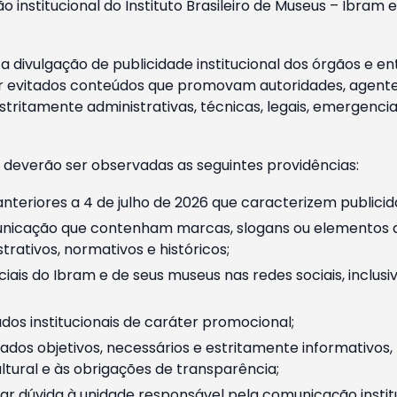
o institucional do Instituto Brasileiro de Museus – Ibra
 divulgação de publicidade institucional dos órgãos e en
 evitados conteúdos que promovam autoridades, agentes 
ritamente administrativas, técnicas, legais, emergencia
 deverão ser observadas as seguintes providências:
nteriores a 4 de julho de 2026 que caracterizem publicid
nicação que contenham marcas, slogans ou elementos da 
rativos, normativos e históricos;
ciais do Ibram e de seus museus nas redes sociais, inclus
os institucionais de caráter promocional;
dos objetivos, necessários e estritamente informativos
tural e às obrigações de transparência;
r dúvida à unidade responsável pela comunicação instituci