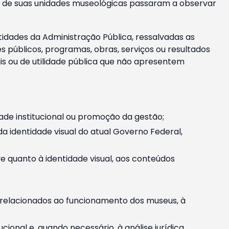
m e de suas unidades museológicas passaram a observar
tidades da Administração Pública, ressalvadas as
públicos, programas, obras, serviços ou resultados
is ou de utilidade pública que não apresentem
ade institucional ou promoção da gestão;
identidade visual do atual Governo Federal,
ive quanto à identidade visual, aos conteúdos
, relacionados ao funcionamento dos museus, à
onal e, quando necessário, à análise jurídica.