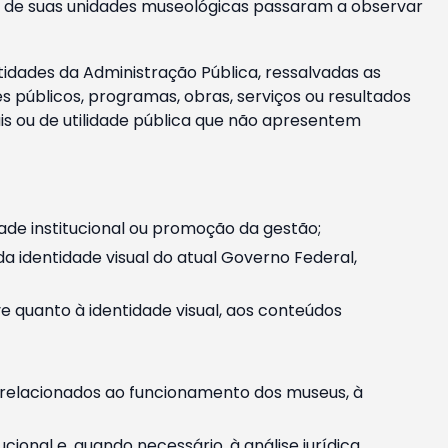
m e de suas unidades museológicas passaram a observar
tidades da Administração Pública, ressalvadas as
públicos, programas, obras, serviços ou resultados
is ou de utilidade pública que não apresentem
ade institucional ou promoção da gestão;
identidade visual do atual Governo Federal,
ive quanto à identidade visual, aos conteúdos
, relacionados ao funcionamento dos museus, à
onal e, quando necessário, à análise jurídica.