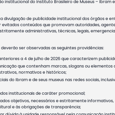
o institucional do Instituto Brasileiro de Museus – Ibra
 divulgação de publicidade institucional dos órgãos e en
 evitados conteúdos que promovam autoridades, agentes 
ritamente administrativas, técnicas, legais, emergencia
 deverão ser observadas as seguintes providências:
nteriores a 4 de julho de 2026 que caracterizem publicid
nicação que contenham marcas, slogans ou elementos da 
rativos, normativos e históricos;
ciais do Ibram e de seus museus nas redes sociais, inclus
os institucionais de caráter promocional;
dos objetivos, necessários e estritamente informativos
tural e às obrigações de transparência;
r dúvida à unidade responsável pela comunicação instituci