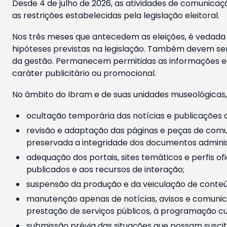
Desde 4 de julho de 2026, as atividades de comunicaçã
as restrições estabelecidas pela legislação eleitoral.
Nos três meses que antecedem as eleições, é vedada a
hipóteses previstas na legislação. Também devem ser
da gestão. Permanecem permitidas as informações est
caráter publicitário ou promocional.
No âmbito do Ibram e de suas unidades museológicas,
ocultação temporária das notícias e publicações a
revisão e adaptação das páginas e peças de comu
preservada a integridade dos documentos administ
adequação dos portais, sites temáticos e perfis ofi
publicados e aos recursos de interação;
suspensão da produção e da veiculação de conteúd
manutenção apenas de notícias, avisos e comunica
prestação de serviços públicos, à programação cul
submissão prévia das situações que possam suscita