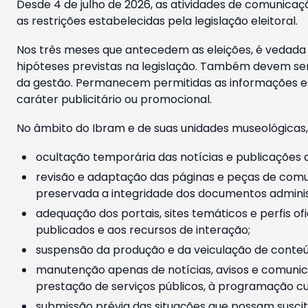
Desde 4 de julho de 2026, as atividades de comunicaçã
as restrições estabelecidas pela legislação eleitoral.
Nos três meses que antecedem as eleições, é vedada a
hipóteses previstas na legislação. Também devem ser
da gestão. Permanecem permitidas as informações est
caráter publicitário ou promocional.
No âmbito do Ibram e de suas unidades museológicas,
ocultação temporária das notícias e publicações a
revisão e adaptação das páginas e peças de comu
preservada a integridade dos documentos administ
adequação dos portais, sites temáticos e perfis ofi
publicados e aos recursos de interação;
suspensão da produção e da veiculação de conteúd
manutenção apenas de notícias, avisos e comunica
prestação de serviços públicos, à programação cul
submissão prévia das situações que possam suscita