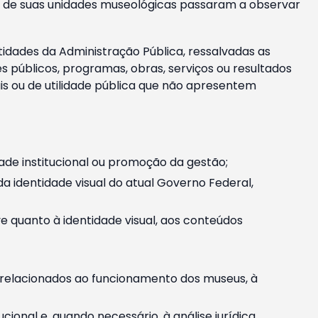
m e de suas unidades museológicas passaram a observar
tidades da Administração Pública, ressalvadas as
públicos, programas, obras, serviços ou resultados
is ou de utilidade pública que não apresentem
ade institucional ou promoção da gestão;
identidade visual do atual Governo Federal,
ive quanto à identidade visual, aos conteúdos
, relacionados ao funcionamento dos museus, à
onal e, quando necessário, à análise jurídica.