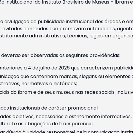
o institucional do Instituto Brasileiro de Museus – Ibra
 divulgação de publicidade institucional dos órgãos e en
 evitados conteúdos que promovam autoridades, agentes 
ritamente administrativas, técnicas, legais, emergencia
 deverão ser observadas as seguintes providências:
nteriores a 4 de julho de 2026 que caracterizem publicid
nicação que contenham marcas, slogans ou elementos da 
rativos, normativos e históricos;
ciais do Ibram e de seus museus nas redes sociais, inclus
os institucionais de caráter promocional;
dos objetivos, necessários e estritamente informativos
tural e às obrigações de transparência;
r dúvida à unidade responsável pela comunicação instituci