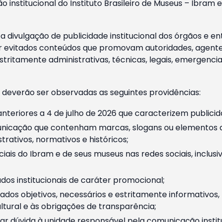
o institucional do Instituto Brasileiro de Museus – Ibra
 divulgação de publicidade institucional dos órgãos e en
 evitados conteúdos que promovam autoridades, agentes 
ritamente administrativas, técnicas, legais, emergencia
 deverão ser observadas as seguintes providências:
nteriores a 4 de julho de 2026 que caracterizem publicid
nicação que contenham marcas, slogans ou elementos da 
rativos, normativos e históricos;
ciais do Ibram e de seus museus nas redes sociais, inclus
os institucionais de caráter promocional;
dos objetivos, necessários e estritamente informativos
tural e às obrigações de transparência;
r dúvida à unidade responsável pela comunicação instituci