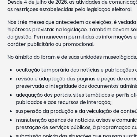
Desde 4 de julho de 2026, as atividades de comunicaçã
as restrições estabelecidas pela legislação eleitoral.
Nos três meses que antecedem as eleições, é vedada a
hipóteses previstas na legislação. Também devem ser
da gestão. Permanecem permitidas as informações est
caráter publicitário ou promocional.
No âmbito do Ibram e de suas unidades museológicas,
ocultação temporária das notícias e publicações a
revisão e adaptação das páginas e peças de comu
preservada a integridade dos documentos administ
adequação dos portais, sites temáticos e perfis ofi
publicados e aos recursos de interação;
suspensão da produção e da veiculação de conteúd
manutenção apenas de notícias, avisos e comunica
prestação de serviços públicos, à programação cul
submissão prévia das situações que possam suscita