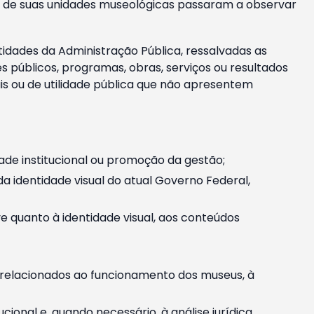
m e de suas unidades museológicas passaram a observar
tidades da Administração Pública, ressalvadas as
públicos, programas, obras, serviços ou resultados
is ou de utilidade pública que não apresentem
ade institucional ou promoção da gestão;
identidade visual do atual Governo Federal,
ive quanto à identidade visual, aos conteúdos
, relacionados ao funcionamento dos museus, à
onal e, quando necessário, à análise jurídica.