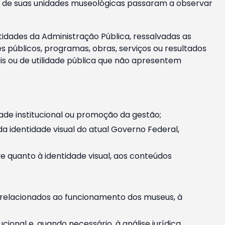
m e de suas unidades museológicas passaram a observar
tidades da Administração Pública, ressalvadas as
públicos, programas, obras, serviços ou resultados
is ou de utilidade pública que não apresentem
ade institucional ou promoção da gestão;
identidade visual do atual Governo Federal,
ive quanto à identidade visual, aos conteúdos
, relacionados ao funcionamento dos museus, à
onal e, quando necessário, à análise jurídica.