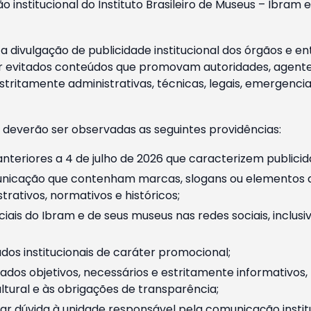
o institucional do Instituto Brasileiro de Museus – Ibra
 divulgação de publicidade institucional dos órgãos e en
 evitados conteúdos que promovam autoridades, agentes 
ritamente administrativas, técnicas, legais, emergencia
 deverão ser observadas as seguintes providências:
nteriores a 4 de julho de 2026 que caracterizem publicid
nicação que contenham marcas, slogans ou elementos da 
rativos, normativos e históricos;
ciais do Ibram e de seus museus nas redes sociais, inclus
os institucionais de caráter promocional;
dos objetivos, necessários e estritamente informativos
tural e às obrigações de transparência;
r dúvida à unidade responsável pela comunicação instituci