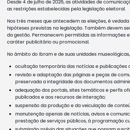
Desde 4 de julho de 2026, as atividades de comunicaçã
as restrições estabelecidas pela legislação eleitoral.
Nos três meses que antecedem as eleições, é vedada a
hipóteses previstas na legislação. Também devem ser
da gestão. Permanecem permitidas as informações est
caráter publicitário ou promocional.
No âmbito do Ibram e de suas unidades museológicas,
ocultação temporária das notícias e publicações a
revisão e adaptação das páginas e peças de comu
preservada a integridade dos documentos administ
adequação dos portais, sites temáticos e perfis ofi
publicados e aos recursos de interação;
suspensão da produção e da veiculação de conteúd
manutenção apenas de notícias, avisos e comunica
prestação de serviços públicos, à programação cul
submissão prévia das situações que possam suscita