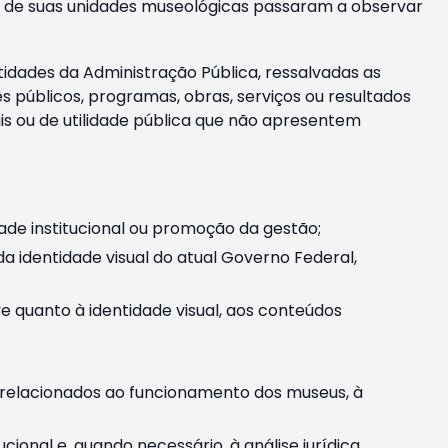
m e de suas unidades museológicas passaram a observar
tidades da Administração Pública, ressalvadas as
públicos, programas, obras, serviços ou resultados
is ou de utilidade pública que não apresentem
ade institucional ou promoção da gestão;
identidade visual do atual Governo Federal,
ive quanto à identidade visual, aos conteúdos
, relacionados ao funcionamento dos museus, à
onal e, quando necessário, à análise jurídica.