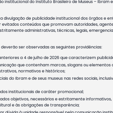
o institucional do Instituto Brasileiro de Museus – Ibra
 divulgação de publicidade institucional dos órgãos e en
 evitados conteúdos que promovam autoridades, agentes 
ritamente administrativas, técnicas, legais, emergencia
 deverão ser observadas as seguintes providências:
nteriores a 4 de julho de 2026 que caracterizem publicid
nicação que contenham marcas, slogans ou elementos da 
rativos, normativos e históricos;
ciais do Ibram e de seus museus nas redes sociais, inclus
os institucionais de caráter promocional;
dos objetivos, necessários e estritamente informativos
tural e às obrigações de transparência;
r dúvida à unidade responsável pela comunicação instituci