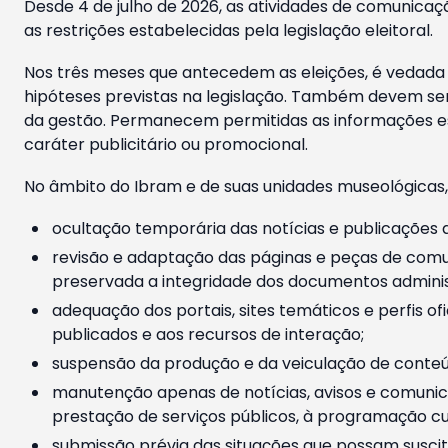
Desde 4 de julho de 2026, as atividades de comunicaçã
as restrições estabelecidas pela legislação eleitoral.
Nos três meses que antecedem as eleições, é vedada a
hipóteses previstas na legislação. Também devem ser
da gestão. Permanecem permitidas as informações est
caráter publicitário ou promocional.
No âmbito do Ibram e de suas unidades museológicas,
ocultação temporária das notícias e publicações a
revisão e adaptação das páginas e peças de comu
preservada a integridade dos documentos administ
adequação dos portais, sites temáticos e perfis ofi
publicados e aos recursos de interação;
suspensão da produção e da veiculação de conteúd
manutenção apenas de notícias, avisos e comunica
prestação de serviços públicos, à programação cul
submissão prévia das situações que possam suscita