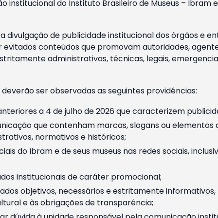
o institucional do Instituto Brasileiro de Museus – Ibra
 divulgação de publicidade institucional dos órgãos e en
 evitados conteúdos que promovam autoridades, agentes 
ritamente administrativas, técnicas, legais, emergencia
 deverão ser observadas as seguintes providências:
nteriores a 4 de julho de 2026 que caracterizem publicid
nicação que contenham marcas, slogans ou elementos da 
rativos, normativos e históricos;
ciais do Ibram e de seus museus nas redes sociais, inclus
os institucionais de caráter promocional;
dos objetivos, necessários e estritamente informativos
tural e às obrigações de transparência;
r dúvida à unidade responsável pela comunicação instituci