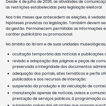
Desde 4 de julho de 2026, as atividades de comunicaçã
as restrições estabelecidas pela legislação eleitoral.
Nos três meses que antecedem as eleições, é vedada a
hipóteses previstas na legislação. Também devem ser
da gestão. Permanecem permitidas as informações est
caráter publicitário ou promocional.
No âmbito do Ibram e de suas unidades museológicas,
ocultação temporária das notícias e publicações a
revisão e adaptação das páginas e peças de comu
preservada a integridade dos documentos administ
adequação dos portais, sites temáticos e perfis ofi
publicados e aos recursos de interação;
suspensão da produção e da veiculação de conteúd
manutenção apenas de notícias, avisos e comunica
prestação de serviços públicos, à programação cul
submissão prévia das situações que possam suscita