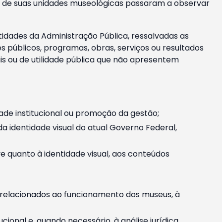
m e de suas unidades museológicas passaram a observar
tidades da Administração Pública, ressalvadas as
públicos, programas, obras, serviços ou resultados
is ou de utilidade pública que não apresentem
ade institucional ou promoção da gestão;
identidade visual do atual Governo Federal,
ive quanto à identidade visual, aos conteúdos
, relacionados ao funcionamento dos museus, à
onal e, quando necessário, à análise jurídica.