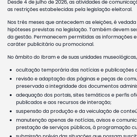
Desde 4 de julho de 2026, as atividades de comunicaçã
as restrições estabelecidas pela legislação eleitoral.
Nos três meses que antecedem as eleições, é vedada a
hipóteses previstas na legislação. Também devem ser
da gestão. Permanecem permitidas as informações est
caráter publicitário ou promocional.
No âmbito do Ibram e de suas unidades museológicas,
ocultação temporária das notícias e publicações a
revisão e adaptação das páginas e peças de comu
preservada a integridade dos documentos administ
adequação dos portais, sites temáticos e perfis ofi
publicados e aos recursos de interação;
suspensão da produção e da veiculação de conteúd
manutenção apenas de notícias, avisos e comunica
prestação de serviços públicos, à programação cul
submissão prévia das situações que possam suscita