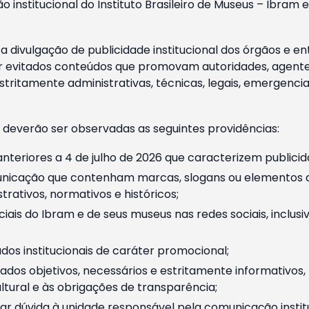
o institucional do Instituto Brasileiro de Museus – Ibra
 divulgação de publicidade institucional dos órgãos e en
 evitados conteúdos que promovam autoridades, agentes 
ritamente administrativas, técnicas, legais, emergencia
 deverão ser observadas as seguintes providências:
nteriores a 4 de julho de 2026 que caracterizem publicid
nicação que contenham marcas, slogans ou elementos da 
rativos, normativos e históricos;
ciais do Ibram e de seus museus nas redes sociais, inclus
os institucionais de caráter promocional;
dos objetivos, necessários e estritamente informativos
tural e às obrigações de transparência;
r dúvida à unidade responsável pela comunicação instituci