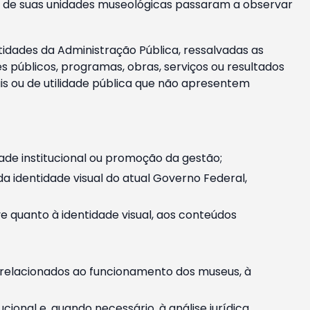
m e de suas unidades museológicas passaram a observar
tidades da Administração Pública, ressalvadas as
públicos, programas, obras, serviços ou resultados
is ou de utilidade pública que não apresentem
ade institucional ou promoção da gestão;
identidade visual do atual Governo Federal,
ive quanto à identidade visual, aos conteúdos
, relacionados ao funcionamento dos museus, à
onal e, quando necessário, à análise jurídica.