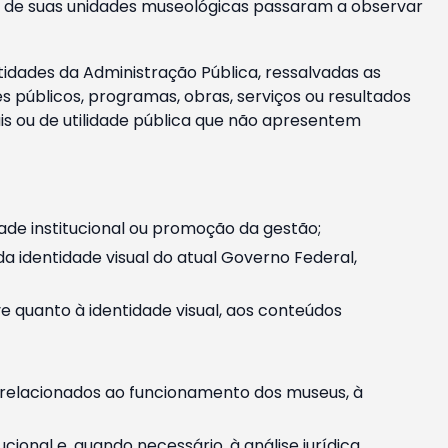
m e de suas unidades museológicas passaram a observar
tidades da Administração Pública, ressalvadas as
públicos, programas, obras, serviços ou resultados
is ou de utilidade pública que não apresentem
ade institucional ou promoção da gestão;
identidade visual do atual Governo Federal,
ive quanto à identidade visual, aos conteúdos
, relacionados ao funcionamento dos museus, à
onal e, quando necessário, à análise jurídica.