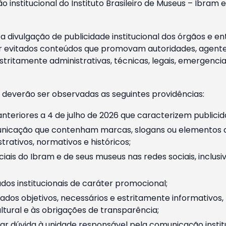
o institucional do Instituto Brasileiro de Museus – Ibra
 divulgação de publicidade institucional dos órgãos e en
 evitados conteúdos que promovam autoridades, agentes 
ritamente administrativas, técnicas, legais, emergencia
 deverão ser observadas as seguintes providências:
nteriores a 4 de julho de 2026 que caracterizem publicid
nicação que contenham marcas, slogans ou elementos da 
rativos, normativos e históricos;
ciais do Ibram e de seus museus nas redes sociais, inclus
os institucionais de caráter promocional;
dos objetivos, necessários e estritamente informativos
tural e às obrigações de transparência;
r dúvida à unidade responsável pela comunicação instituci