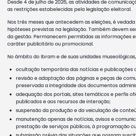
Desde 4 de julho de 2026, as atividades de comunicaçã
as restrições estabelecidas pela legislação eleitoral.
Nos três meses que antecedem as eleições, é vedada a
hipóteses previstas na legislação. Também devem ser
da gestão. Permanecem permitidas as informações est
caráter publicitário ou promocional.
No âmbito do Ibram e de suas unidades museológicas,
ocultação temporária das notícias e publicações a
revisão e adaptação das páginas e peças de comu
preservada a integridade dos documentos administ
adequação dos portais, sites temáticos e perfis ofi
publicados e aos recursos de interação;
suspensão da produção e da veiculação de conteúd
manutenção apenas de notícias, avisos e comunica
prestação de serviços públicos, à programação cul
submissão prévia das situações que possam suscita