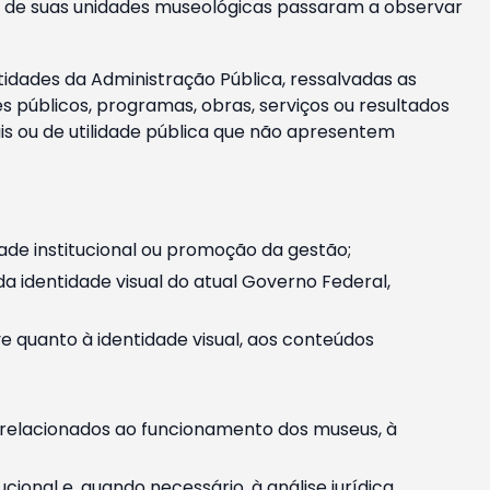
m e de suas unidades museológicas passaram a observar
tidades da Administração Pública, ressalvadas as
públicos, programas, obras, serviços ou resultados
is ou de utilidade pública que não apresentem
ade institucional ou promoção da gestão;
identidade visual do atual Governo Federal,
ive quanto à identidade visual, aos conteúdos
, relacionados ao funcionamento dos museus, à
onal e, quando necessário, à análise jurídica.