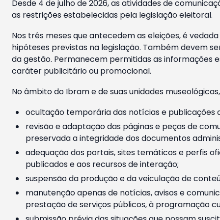
Desde 4 de julho de 2026, as atividades de comunicaçã
as restrições estabelecidas pela legislação eleitoral.
Nos três meses que antecedem as eleições, é vedada a
hipóteses previstas na legislação. Também devem ser
da gestão. Permanecem permitidas as informações est
caráter publicitário ou promocional.
No âmbito do Ibram e de suas unidades museológicas,
ocultação temporária das notícias e publicações a
revisão e adaptação das páginas e peças de comu
preservada a integridade dos documentos administ
adequação dos portais, sites temáticos e perfis ofi
publicados e aos recursos de interação;
suspensão da produção e da veiculação de conteúd
manutenção apenas de notícias, avisos e comunica
prestação de serviços públicos, à programação cul
submissão prévia das situações que possam suscita