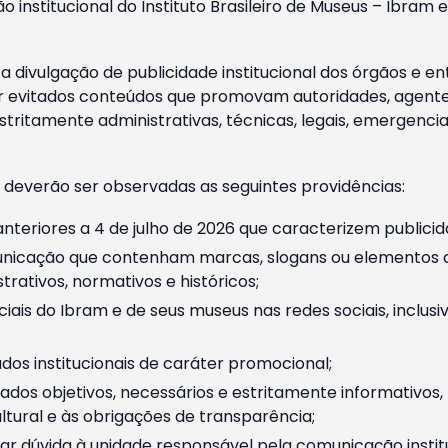
o institucional do Instituto Brasileiro de Museus – Ibra
 divulgação de publicidade institucional dos órgãos e en
 evitados conteúdos que promovam autoridades, agentes 
ritamente administrativas, técnicas, legais, emergencia
 deverão ser observadas as seguintes providências:
nteriores a 4 de julho de 2026 que caracterizem publicid
nicação que contenham marcas, slogans ou elementos da 
rativos, normativos e históricos;
ciais do Ibram e de seus museus nas redes sociais, inclus
os institucionais de caráter promocional;
dos objetivos, necessários e estritamente informativos
tural e às obrigações de transparência;
r dúvida à unidade responsável pela comunicação instituci