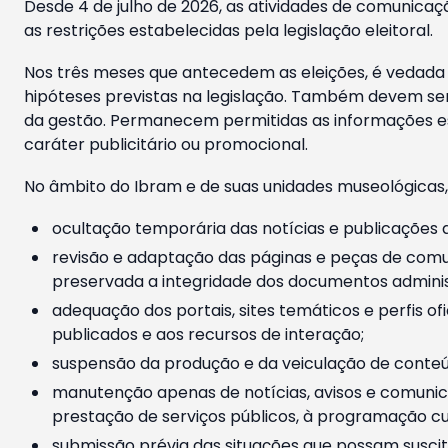
Desde 4 de julho de 2026, as atividades de comunicaçã
as restrições estabelecidas pela legislação eleitoral.
Nos três meses que antecedem as eleições, é vedada a
hipóteses previstas na legislação. Também devem ser
da gestão. Permanecem permitidas as informações est
caráter publicitário ou promocional.
No âmbito do Ibram e de suas unidades museológicas,
ocultação temporária das notícias e publicações a
revisão e adaptação das páginas e peças de comu
preservada a integridade dos documentos administ
adequação dos portais, sites temáticos e perfis ofi
publicados e aos recursos de interação;
suspensão da produção e da veiculação de conteúd
manutenção apenas de notícias, avisos e comunica
prestação de serviços públicos, à programação cul
submissão prévia das situações que possam suscita