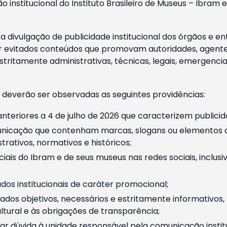
o institucional do Instituto Brasileiro de Museus – Ibra
 divulgação de publicidade institucional dos órgãos e en
 evitados conteúdos que promovam autoridades, agentes 
ritamente administrativas, técnicas, legais, emergencia
 deverão ser observadas as seguintes providências:
nteriores a 4 de julho de 2026 que caracterizem publicid
nicação que contenham marcas, slogans ou elementos da 
rativos, normativos e históricos;
ciais do Ibram e de seus museus nas redes sociais, inclus
os institucionais de caráter promocional;
dos objetivos, necessários e estritamente informativos
tural e às obrigações de transparência;
r dúvida à unidade responsável pela comunicação instituci