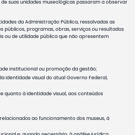
m e de suas unidades museológicas passaram a observar
tidades da Administração Pública, ressalvadas as
públicos, programas, obras, serviços ou resultados
is ou de utilidade pública que não apresentem
ade institucional ou promoção da gestão;
identidade visual do atual Governo Federal,
ive quanto à identidade visual, aos conteúdos
, relacionados ao funcionamento dos museus, à
onal e, quando necessário, à análise jurídica.