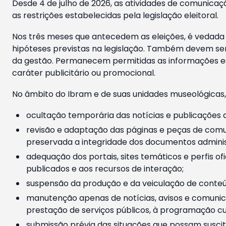
Desde 4 de julho de 2026, as atividades de comunicaçã
as restrições estabelecidas pela legislação eleitoral.
Nos três meses que antecedem as eleições, é vedada a
hipóteses previstas na legislação. Também devem ser
da gestão. Permanecem permitidas as informações est
caráter publicitário ou promocional.
No âmbito do Ibram e de suas unidades museológicas,
ocultação temporária das notícias e publicações a
revisão e adaptação das páginas e peças de comu
preservada a integridade dos documentos administ
adequação dos portais, sites temáticos e perfis ofi
publicados e aos recursos de interação;
suspensão da produção e da veiculação de conteúd
manutenção apenas de notícias, avisos e comunica
prestação de serviços públicos, à programação cul
submissão prévia das situações que possam suscita