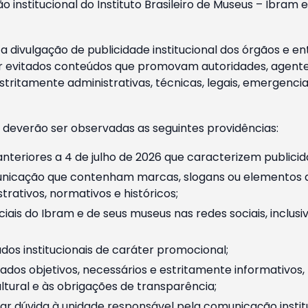
o institucional do Instituto Brasileiro de Museus – Ibra
 divulgação de publicidade institucional dos órgãos e en
 evitados conteúdos que promovam autoridades, agentes 
ritamente administrativas, técnicas, legais, emergencia
 deverão ser observadas as seguintes providências:
nteriores a 4 de julho de 2026 que caracterizem publicid
nicação que contenham marcas, slogans ou elementos da 
rativos, normativos e históricos;
ciais do Ibram e de seus museus nas redes sociais, inclus
os institucionais de caráter promocional;
dos objetivos, necessários e estritamente informativos
tural e às obrigações de transparência;
r dúvida à unidade responsável pela comunicação instituci