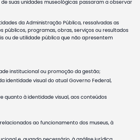
m e de suas unidades museológicas passaram a observar
tidades da Administração Pública, ressalvadas as
públicos, programas, obras, serviços ou resultados
is ou de utilidade pública que não apresentem
ade institucional ou promoção da gestão;
identidade visual do atual Governo Federal,
ive quanto à identidade visual, aos conteúdos
, relacionados ao funcionamento dos museus, à
onal e, quando necessário, à análise jurídica.