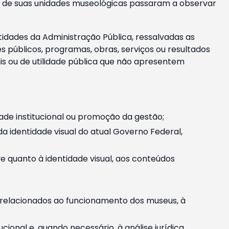
m e de suas unidades museológicas passaram a observar
tidades da Administração Pública, ressalvadas as
públicos, programas, obras, serviços ou resultados
is ou de utilidade pública que não apresentem
ade institucional ou promoção da gestão;
identidade visual do atual Governo Federal,
ive quanto à identidade visual, aos conteúdos
, relacionados ao funcionamento dos museus, à
onal e, quando necessário, à análise jurídica.