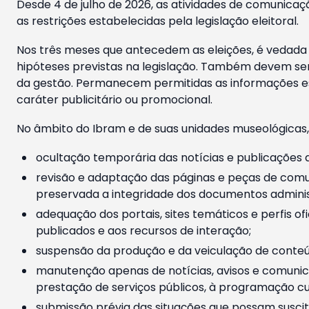
Desde 4 de julho de 2026, as atividades de comunicaçã
as restrições estabelecidas pela legislação eleitoral.
Nos três meses que antecedem as eleições, é vedada a
hipóteses previstas na legislação. Também devem ser
da gestão. Permanecem permitidas as informações est
caráter publicitário ou promocional.
No âmbito do Ibram e de suas unidades museológicas,
ocultação temporária das notícias e publicações a
revisão e adaptação das páginas e peças de comu
preservada a integridade dos documentos administ
adequação dos portais, sites temáticos e perfis ofi
publicados e aos recursos de interação;
suspensão da produção e da veiculação de conteúd
manutenção apenas de notícias, avisos e comunica
prestação de serviços públicos, à programação cul
submissão prévia das situações que possam suscita