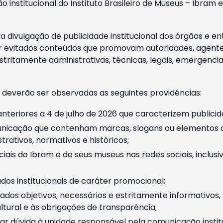
o institucional do Instituto Brasileiro de Museus – Ibra
 divulgação de publicidade institucional dos órgãos e en
 evitados conteúdos que promovam autoridades, agentes 
ritamente administrativas, técnicas, legais, emergencia
 deverão ser observadas as seguintes providências:
nteriores a 4 de julho de 2026 que caracterizem publicid
nicação que contenham marcas, slogans ou elementos da 
rativos, normativos e históricos;
ciais do Ibram e de seus museus nas redes sociais, inclus
os institucionais de caráter promocional;
dos objetivos, necessários e estritamente informativos
tural e às obrigações de transparência;
r dúvida à unidade responsável pela comunicação instituci