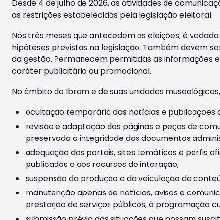
Desde 4 de julho de 2026, as atividades de comunicaçã
as restrições estabelecidas pela legislação eleitoral.
Nos três meses que antecedem as eleições, é vedada a
hipóteses previstas na legislação. Também devem ser
da gestão. Permanecem permitidas as informações est
caráter publicitário ou promocional.
No âmbito do Ibram e de suas unidades museológicas,
ocultação temporária das notícias e publicações a
revisão e adaptação das páginas e peças de comu
preservada a integridade dos documentos administ
adequação dos portais, sites temáticos e perfis ofi
publicados e aos recursos de interação;
suspensão da produção e da veiculação de conteúd
manutenção apenas de notícias, avisos e comunica
prestação de serviços públicos, à programação cul
submissão prévia das situações que possam suscita