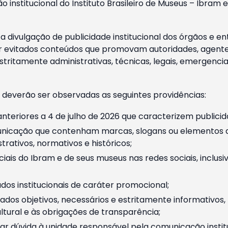
o institucional do Instituto Brasileiro de Museus – Ibra
 divulgação de publicidade institucional dos órgãos e en
 evitados conteúdos que promovam autoridades, agentes 
ritamente administrativas, técnicas, legais, emergencia
 deverão ser observadas as seguintes providências:
nteriores a 4 de julho de 2026 que caracterizem publicid
nicação que contenham marcas, slogans ou elementos da 
rativos, normativos e históricos;
ciais do Ibram e de seus museus nas redes sociais, inclus
os institucionais de caráter promocional;
dos objetivos, necessários e estritamente informativos
tural e às obrigações de transparência;
r dúvida à unidade responsável pela comunicação instituci