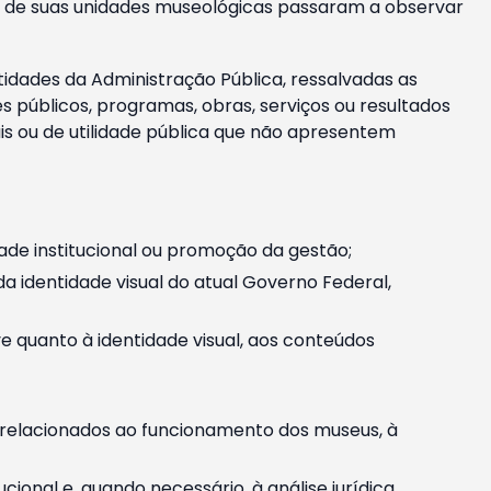
m e de suas unidades museológicas passaram a observar
tidades da Administração Pública, ressalvadas as
públicos, programas, obras, serviços ou resultados
is ou de utilidade pública que não apresentem
ade institucional ou promoção da gestão;
identidade visual do atual Governo Federal,
ive quanto à identidade visual, aos conteúdos
, relacionados ao funcionamento dos museus, à
onal e, quando necessário, à análise jurídica.