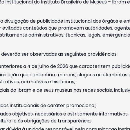
o institucional do Instituto Brasileiro de Museus – Ibra
 divulgação de publicidade institucional dos órgãos e en
 evitados conteúdos que promovam autoridades, agentes 
ritamente administrativas, técnicas, legais, emergencia
 deverão ser observadas as seguintes providências:
nteriores a 4 de julho de 2026 que caracterizem publicid
nicação que contenham marcas, slogans ou elementos da 
rativos, normativos e históricos;
ciais do Ibram e de seus museus nas redes sociais, inclus
os institucionais de caráter promocional;
dos objetivos, necessários e estritamente informativos
tural e às obrigações de transparência;
r dúvida à unidade responsável pela comunicação instituci