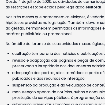
Desde 4 de julho de 2026, as atividades de comunicaçã
as restrições estabelecidas pela legislação eleitoral.
Nos três meses que antecedem as eleições, é vedada a
hipóteses previstas na legislação. Também devem ser
da gestão. Permanecem permitidas as informações est
caráter publicitário ou promocional.
No âmbito do Ibram e de suas unidades museológicas,
ocultação temporária das notícias e publicações a
revisão e adaptação das páginas e peças de comu
preservada a integridade dos documentos administ
adequação dos portais, sites temáticos e perfis ofi
publicados e aos recursos de interação;
suspensão da produção e da veiculação de conteúd
manutenção apenas de notícias, avisos e comunica
prestação de serviços públicos, à programação cul
submissão prévia das situações que possam suscita