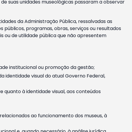
m e de suas unidades museológicas passaram a observar
tidades da Administração Pública, ressalvadas as
públicos, programas, obras, serviços ou resultados
is ou de utilidade pública que não apresentem
ade institucional ou promoção da gestão;
identidade visual do atual Governo Federal,
ive quanto à identidade visual, aos conteúdos
, relacionados ao funcionamento dos museus, à
onal e, quando necessário, à análise jurídica.