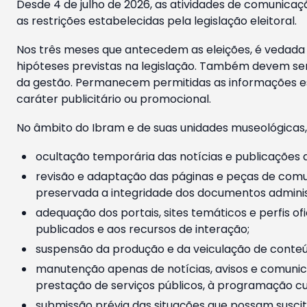
Desde 4 de julho de 2026, as atividades de comunicaçã
as restrições estabelecidas pela legislação eleitoral.
Nos três meses que antecedem as eleições, é vedada a
hipóteses previstas na legislação. Também devem ser
da gestão. Permanecem permitidas as informações est
caráter publicitário ou promocional.
No âmbito do Ibram e de suas unidades museológicas,
ocultação temporária das notícias e publicações a
revisão e adaptação das páginas e peças de comu
preservada a integridade dos documentos administ
adequação dos portais, sites temáticos e perfis ofi
publicados e aos recursos de interação;
suspensão da produção e da veiculação de conteúd
manutenção apenas de notícias, avisos e comunica
prestação de serviços públicos, à programação cul
submissão prévia das situações que possam suscita