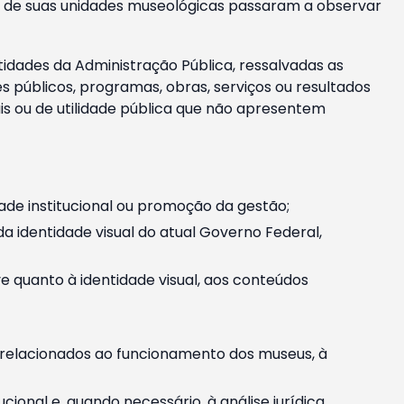
m e de suas unidades museológicas passaram a observar
tidades da Administração Pública, ressalvadas as
públicos, programas, obras, serviços ou resultados
is ou de utilidade pública que não apresentem
ade institucional ou promoção da gestão;
identidade visual do atual Governo Federal,
ive quanto à identidade visual, aos conteúdos
, relacionados ao funcionamento dos museus, à
onal e, quando necessário, à análise jurídica.