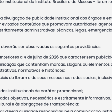
o institucional do Instituto Brasileiro de Museus – Ibra
 divulgação de publicidade institucional dos órgãos e en
 evitados conteúdos que promovam autoridades, agentes 
ritamente administrativas, técnicas, legais, emergencia
 deverão ser observadas as seguintes providências:
nteriores a 4 de julho de 2026 que caracterizem publicid
nicação que contenham marcas, slogans ou elementos da 
rativos, normativos e históricos;
ciais do Ibram e de seus museus nas redes sociais, inclus
os institucionais de caráter promocional;
dos objetivos, necessários e estritamente informativos
tural e às obrigações de transparência;
r dúvida à unidade responsável pela comunicação instituci