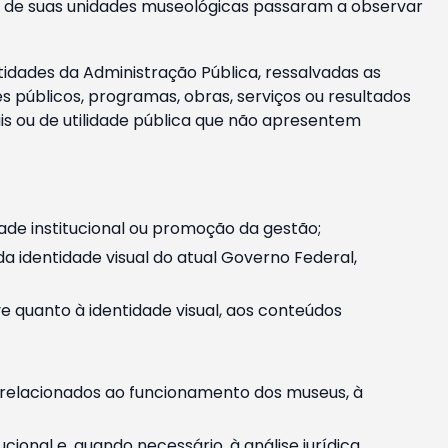
m e de suas unidades museológicas passaram a observar
tidades da Administração Pública, ressalvadas as
públicos, programas, obras, serviços ou resultados
is ou de utilidade pública que não apresentem
ade institucional ou promoção da gestão;
identidade visual do atual Governo Federal,
ive quanto à identidade visual, aos conteúdos
, relacionados ao funcionamento dos museus, à
onal e, quando necessário, à análise jurídica.