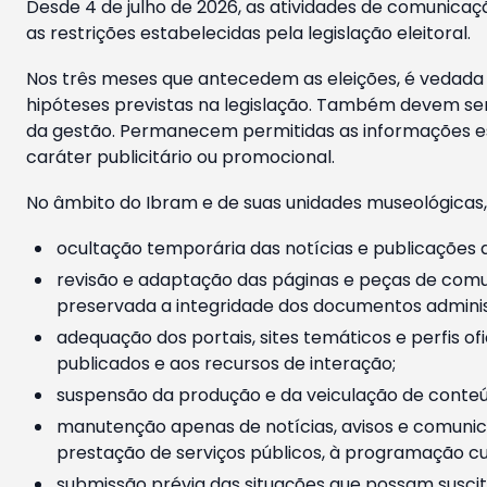
Desde 4 de julho de 2026, as atividades de comunicaçã
as restrições estabelecidas pela legislação eleitoral.
Nos três meses que antecedem as eleições, é vedada a
hipóteses previstas na legislação. Também devem ser
da gestão. Permanecem permitidas as informações est
caráter publicitário ou promocional.
No âmbito do Ibram e de suas unidades museológicas,
ocultação temporária das notícias e publicações a
revisão e adaptação das páginas e peças de comu
preservada a integridade dos documentos administ
adequação dos portais, sites temáticos e perfis ofi
publicados e aos recursos de interação;
suspensão da produção e da veiculação de conteúd
manutenção apenas de notícias, avisos e comunica
prestação de serviços públicos, à programação cul
submissão prévia das situações que possam suscita