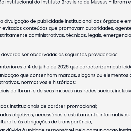
o institucional do Instituto Brasileiro de Museus – Ibra
 divulgação de publicidade institucional dos órgãos e en
 evitados conteúdos que promovam autoridades, agentes 
ritamente administrativas, técnicas, legais, emergencia
 deverão ser observadas as seguintes providências:
nteriores a 4 de julho de 2026 que caracterizem publicid
nicação que contenham marcas, slogans ou elementos da 
rativos, normativos e históricos;
ciais do Ibram e de seus museus nas redes sociais, inclus
os institucionais de caráter promocional;
dos objetivos, necessários e estritamente informativos
tural e às obrigações de transparência;
r dúvida à unidade responsável pela comunicação instituci