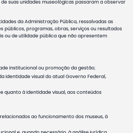
m e de suas unidades museológicas passaram a observar
tidades da Administração Pública, ressalvadas as
públicos, programas, obras, serviços ou resultados
is ou de utilidade pública que não apresentem
ade institucional ou promoção da gestão;
identidade visual do atual Governo Federal,
ive quanto à identidade visual, aos conteúdos
, relacionados ao funcionamento dos museus, à
onal e, quando necessário, à análise jurídica.