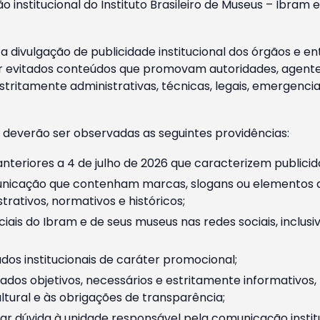
o institucional do Instituto Brasileiro de Museus – Ibra
 divulgação de publicidade institucional dos órgãos e en
 evitados conteúdos que promovam autoridades, agentes 
ritamente administrativas, técnicas, legais, emergencia
 deverão ser observadas as seguintes providências:
nteriores a 4 de julho de 2026 que caracterizem publicid
nicação que contenham marcas, slogans ou elementos da 
rativos, normativos e históricos;
ciais do Ibram e de seus museus nas redes sociais, inclus
os institucionais de caráter promocional;
dos objetivos, necessários e estritamente informativos
tural e às obrigações de transparência;
r dúvida à unidade responsável pela comunicação instituci