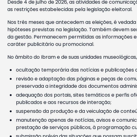
Desde 4 de julho de 2026, as atividades de comunicaçã
as restrições estabelecidas pela legislação eleitoral.
Nos três meses que antecedem as eleições, é vedada a
hipóteses previstas na legislação. Também devem ser
da gestão. Permanecem permitidas as informações est
caráter publicitário ou promocional.
No âmbito do Ibram e de suas unidades museológicas,
ocultação temporária das notícias e publicações a
revisão e adaptação das páginas e peças de comu
preservada a integridade dos documentos administ
adequação dos portais, sites temáticos e perfis ofi
publicados e aos recursos de interação;
suspensão da produção e da veiculação de conteúd
manutenção apenas de notícias, avisos e comunica
prestação de serviços públicos, à programação cul
submissão prévia das situações que possam suscita