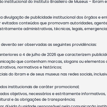
o institucional do Instituto Brasileiro de Museus – Ibra
 divulgação de publicidade institucional dos órgãos e en
 evitados conteúdos que promovam autoridades, agentes 
ritamente administrativas, técnicas, legais, emergencia
 deverão ser observadas as seguintes providências:
nteriores a 4 de julho de 2026 que caracterizem publicid
nicação que contenham marcas, slogans ou elementos da 
rativos, normativos e históricos;
ciais do Ibram e de seus museus nas redes sociais, inclus
os institucionais de caráter promocional;
dos objetivos, necessários e estritamente informativos
tural e às obrigações de transparência;
r dúvida à unidade responsável pela comunicação instituci