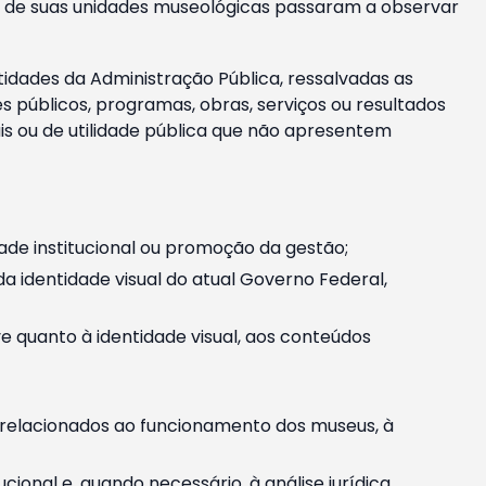
m e de suas unidades museológicas passaram a observar
tidades da Administração Pública, ressalvadas as
públicos, programas, obras, serviços ou resultados
is ou de utilidade pública que não apresentem
ade institucional ou promoção da gestão;
identidade visual do atual Governo Federal,
ive quanto à identidade visual, aos conteúdos
, relacionados ao funcionamento dos museus, à
onal e, quando necessário, à análise jurídica.