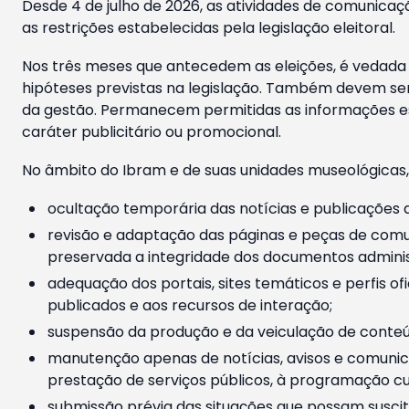
Desde 4 de julho de 2026, as atividades de comunicaçã
as restrições estabelecidas pela legislação eleitoral.
Nos três meses que antecedem as eleições, é vedada a
hipóteses previstas na legislação. Também devem ser
da gestão. Permanecem permitidas as informações est
caráter publicitário ou promocional.
No âmbito do Ibram e de suas unidades museológicas,
ocultação temporária das notícias e publicações a
revisão e adaptação das páginas e peças de comu
preservada a integridade dos documentos administ
adequação dos portais, sites temáticos e perfis ofi
publicados e aos recursos de interação;
suspensão da produção e da veiculação de conteúd
manutenção apenas de notícias, avisos e comunica
prestação de serviços públicos, à programação cul
submissão prévia das situações que possam suscita