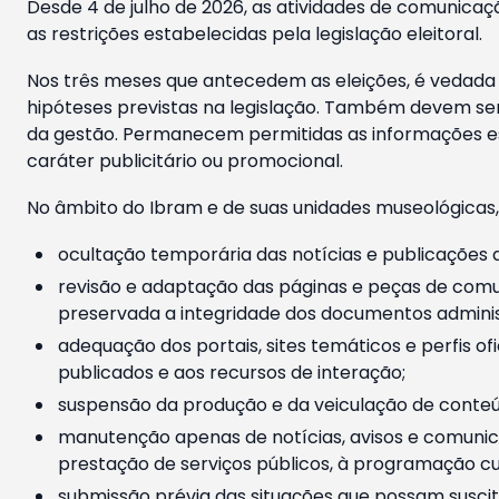
Desde 4 de julho de 2026, as atividades de comunicaçã
as restrições estabelecidas pela legislação eleitoral.
Nos três meses que antecedem as eleições, é vedada a
hipóteses previstas na legislação. Também devem ser
da gestão. Permanecem permitidas as informações est
caráter publicitário ou promocional.
No âmbito do Ibram e de suas unidades museológicas,
ocultação temporária das notícias e publicações a
revisão e adaptação das páginas e peças de comu
preservada a integridade dos documentos administ
adequação dos portais, sites temáticos e perfis ofi
publicados e aos recursos de interação;
suspensão da produção e da veiculação de conteúd
manutenção apenas de notícias, avisos e comunica
prestação de serviços públicos, à programação cul
submissão prévia das situações que possam suscita