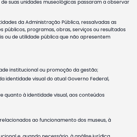
m e de suas unidades museológicas passaram a observar
tidades da Administração Pública, ressalvadas as
públicos, programas, obras, serviços ou resultados
is ou de utilidade pública que não apresentem
ade institucional ou promoção da gestão;
identidade visual do atual Governo Federal,
ive quanto à identidade visual, aos conteúdos
, relacionados ao funcionamento dos museus, à
onal e, quando necessário, à análise jurídica.