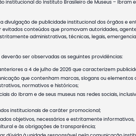
o institucional do Instituto Brasileiro de Museus – Ibra
 divulgação de publicidade institucional dos órgãos e en
 evitados conteúdos que promovam autoridades, agentes 
ritamente administrativas, técnicas, legais, emergencia
 deverão ser observadas as seguintes providências:
nteriores a 4 de julho de 2026 que caracterizem publicid
nicação que contenham marcas, slogans ou elementos da 
rativos, normativos e históricos;
ciais do Ibram e de seus museus nas redes sociais, inclus
os institucionais de caráter promocional;
dos objetivos, necessários e estritamente informativos
tural e às obrigações de transparência;
r dúvida à unidade responsável pela comunicação instituci