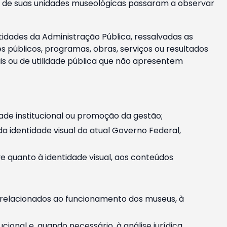
m e de suas unidades museológicas passaram a observar
tidades da Administração Pública, ressalvadas as
públicos, programas, obras, serviços ou resultados
is ou de utilidade pública que não apresentem
ade institucional ou promoção da gestão;
identidade visual do atual Governo Federal,
ive quanto à identidade visual, aos conteúdos
, relacionados ao funcionamento dos museus, à
onal e, quando necessário, à análise jurídica.