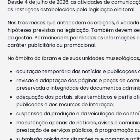
Desde 4 de julho de 2026, as atividades de comunicaçã
as restrições estabelecidas pela legislação eleitoral.
Nos três meses que antecedem as eleições, é vedada a
hipóteses previstas na legislação. Também devem ser
da gestão. Permanecem permitidas as informações est
caráter publicitário ou promocional.
No âmbito do Ibram e de suas unidades museológicas,
ocultação temporária das notícias e publicações a
revisão e adaptação das páginas e peças de comu
preservada a integridade dos documentos administ
adequação dos portais, sites temáticos e perfis ofi
publicados e aos recursos de interação;
suspensão da produção e da veiculação de conteúd
manutenção apenas de notícias, avisos e comunica
prestação de serviços públicos, à programação cul
submissão prévia das situações que possam suscita