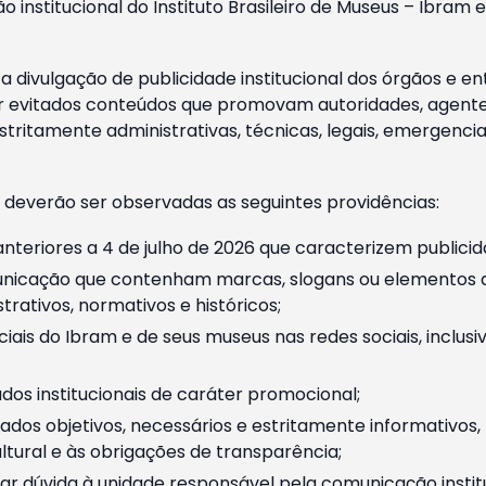
o institucional do Instituto Brasileiro de Museus – Ibra
 divulgação de publicidade institucional dos órgãos e en
 evitados conteúdos que promovam autoridades, agentes 
ritamente administrativas, técnicas, legais, emergencia
 deverão ser observadas as seguintes providências:
nteriores a 4 de julho de 2026 que caracterizem publicid
nicação que contenham marcas, slogans ou elementos da 
rativos, normativos e históricos;
ciais do Ibram e de seus museus nas redes sociais, inclus
os institucionais de caráter promocional;
dos objetivos, necessários e estritamente informativos
tural e às obrigações de transparência;
r dúvida à unidade responsável pela comunicação instituci