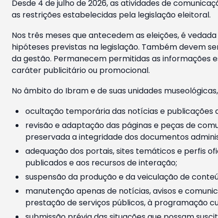
Desde 4 de julho de 2026, as atividades de comunicaçã
as restrições estabelecidas pela legislação eleitoral.
Nos três meses que antecedem as eleições, é vedada a
hipóteses previstas na legislação. Também devem ser
da gestão. Permanecem permitidas as informações est
caráter publicitário ou promocional.
No âmbito do Ibram e de suas unidades museológicas,
ocultação temporária das notícias e publicações a
revisão e adaptação das páginas e peças de comu
preservada a integridade dos documentos administ
adequação dos portais, sites temáticos e perfis ofi
publicados e aos recursos de interação;
suspensão da produção e da veiculação de conteúd
manutenção apenas de notícias, avisos e comunica
prestação de serviços públicos, à programação cul
submissão prévia das situações que possam suscita