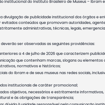
o institucional do Instituto Brasileiro de Museus – Ibra
 divulgação de publicidade institucional dos órgãos e en
 evitados conteúdos que promovam autoridades, agentes 
ritamente administrativas, técnicas, legais, emergencia
 deverão ser observadas as seguintes providências:
nteriores a 4 de julho de 2026 que caracterizem publicid
nicação que contenham marcas, slogans ou elementos da 
rativos, normativos e históricos;
ciais do Ibram e de seus museus nas redes sociais, inclus
os institucionais de caráter promocional;
dos objetivos, necessários e estritamente informativos
tural e às obrigações de transparência;
r dúvida à unidade responsável pela comunicação instituci