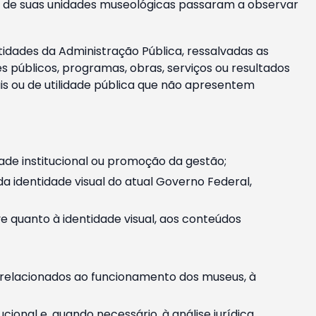
m e de suas unidades museológicas passaram a observar
tidades da Administração Pública, ressalvadas as
públicos, programas, obras, serviços ou resultados
is ou de utilidade pública que não apresentem
ade institucional ou promoção da gestão;
identidade visual do atual Governo Federal,
ive quanto à identidade visual, aos conteúdos
, relacionados ao funcionamento dos museus, à
onal e, quando necessário, à análise jurídica.