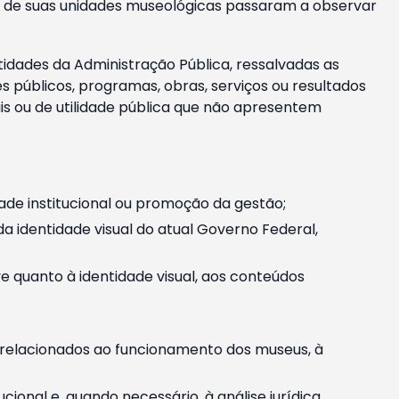
m e de suas unidades museológicas passaram a observar
tidades da Administração Pública, ressalvadas as
públicos, programas, obras, serviços ou resultados
is ou de utilidade pública que não apresentem
ade institucional ou promoção da gestão;
identidade visual do atual Governo Federal,
ive quanto à identidade visual, aos conteúdos
, relacionados ao funcionamento dos museus, à
onal e, quando necessário, à análise jurídica.