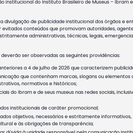
o institucional do Instituto Brasileiro de Museus – Ibra
 divulgação de publicidade institucional dos órgãos e en
 evitados conteúdos que promovam autoridades, agentes 
ritamente administrativas, técnicas, legais, emergencia
 deverão ser observadas as seguintes providências:
nteriores a 4 de julho de 2026 que caracterizem publicid
nicação que contenham marcas, slogans ou elementos da 
rativos, normativos e históricos;
ciais do Ibram e de seus museus nas redes sociais, inclus
os institucionais de caráter promocional;
dos objetivos, necessários e estritamente informativos
tural e às obrigações de transparência;
r dúvida à unidade responsável pela comunicação instituci