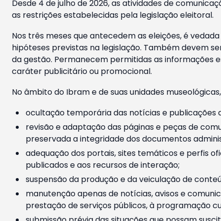
Desde 4 de julho de 2026, as atividades de comunicaçã
as restrições estabelecidas pela legislação eleitoral.
Nos três meses que antecedem as eleições, é vedada a
hipóteses previstas na legislação. Também devem ser
da gestão. Permanecem permitidas as informações est
caráter publicitário ou promocional.
No âmbito do Ibram e de suas unidades museológicas,
ocultação temporária das notícias e publicações a
revisão e adaptação das páginas e peças de comu
preservada a integridade dos documentos administ
adequação dos portais, sites temáticos e perfis ofi
publicados e aos recursos de interação;
suspensão da produção e da veiculação de conteúd
manutenção apenas de notícias, avisos e comunica
prestação de serviços públicos, à programação cul
submissão prévia das situações que possam suscita