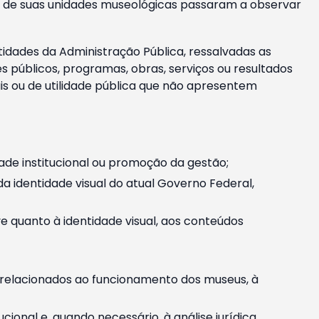
m e de suas unidades museológicas passaram a observar
tidades da Administração Pública, ressalvadas as
públicos, programas, obras, serviços ou resultados
is ou de utilidade pública que não apresentem
ade institucional ou promoção da gestão;
identidade visual do atual Governo Federal,
ive quanto à identidade visual, aos conteúdos
, relacionados ao funcionamento dos museus, à
onal e, quando necessário, à análise jurídica.