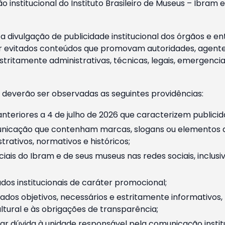
o institucional do Instituto Brasileiro de Museus – Ibra
 divulgação de publicidade institucional dos órgãos e en
 evitados conteúdos que promovam autoridades, agentes 
ritamente administrativas, técnicas, legais, emergencia
 deverão ser observadas as seguintes providências:
nteriores a 4 de julho de 2026 que caracterizem publicid
nicação que contenham marcas, slogans ou elementos da 
rativos, normativos e históricos;
ciais do Ibram e de seus museus nas redes sociais, inclus
os institucionais de caráter promocional;
dos objetivos, necessários e estritamente informativos
tural e às obrigações de transparência;
r dúvida à unidade responsável pela comunicação instituci