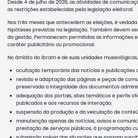
Desde 4 de julho de 2026, as atividades de comunicaçã
as restrições estabelecidas pela legislação eleitoral.
Nos três meses que antecedem as eleições, é vedada a
hipóteses previstas na legislação. Também devem ser
da gestão. Permanecem permitidas as informações est
caráter publicitário ou promocional.
No âmbito do Ibram e de suas unidades museológicas,
ocultação temporária das notícias e publicações a
revisão e adaptação das páginas e peças de comu
preservada a integridade dos documentos administ
adequação dos portais, sites temáticos e perfis ofi
publicados e aos recursos de interação;
suspensão da produção e da veiculação de conteúd
manutenção apenas de notícias, avisos e comunica
prestação de serviços públicos, à programação cul
submissão prévia das situações que possam suscita