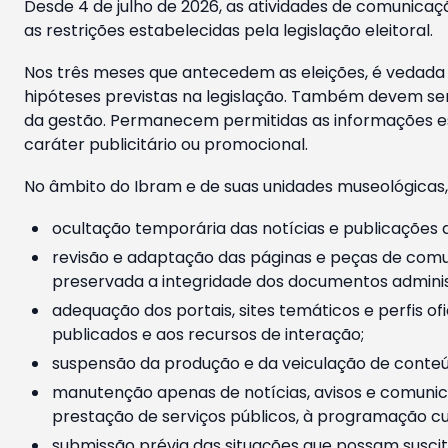
Desde 4 de julho de 2026, as atividades de comunicaçã
as restrições estabelecidas pela legislação eleitoral.
Nos três meses que antecedem as eleições, é vedada a
hipóteses previstas na legislação. Também devem ser
da gestão. Permanecem permitidas as informações est
caráter publicitário ou promocional.
No âmbito do Ibram e de suas unidades museológicas,
ocultação temporária das notícias e publicações a
revisão e adaptação das páginas e peças de comu
preservada a integridade dos documentos administ
adequação dos portais, sites temáticos e perfis ofi
publicados e aos recursos de interação;
suspensão da produção e da veiculação de conteúd
manutenção apenas de notícias, avisos e comunica
prestação de serviços públicos, à programação cul
submissão prévia das situações que possam suscita