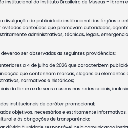
o institucional do Instituto Brasileiro de Museus – Ibra
 divulgação de publicidade institucional dos órgãos e en
 evitados conteúdos que promovam autoridades, agentes 
ritamente administrativas, técnicas, legais, emergencia
 deverão ser observadas as seguintes providências:
nteriores a 4 de julho de 2026 que caracterizem publicid
nicação que contenham marcas, slogans ou elementos da 
rativos, normativos e históricos;
ciais do Ibram e de seus museus nas redes sociais, inclus
os institucionais de caráter promocional;
dos objetivos, necessários e estritamente informativos
tural e às obrigações de transparência;
r dúvida à unidade responsável pela comunicação instituci