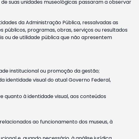
m e de suas unidades museológicas passaram a observar
tidades da Administração Pública, ressalvadas as
públicos, programas, obras, serviços ou resultados
is ou de utilidade pública que não apresentem
ade institucional ou promoção da gestão;
identidade visual do atual Governo Federal,
ive quanto à identidade visual, aos conteúdos
, relacionados ao funcionamento dos museus, à
onal e, quando necessário, à análise jurídica.