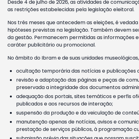
Desde 4 de julho de 2026, as atividades de comunicaçã
as restrições estabelecidas pela legislação eleitoral.
Nos três meses que antecedem as eleições, é vedada a
hipóteses previstas na legislação. Também devem ser
da gestão. Permanecem permitidas as informações est
caráter publicitário ou promocional.
No âmbito do Ibram e de suas unidades museológicas,
ocultação temporária das notícias e publicações a
revisão e adaptação das páginas e peças de comu
preservada a integridade dos documentos administ
adequação dos portais, sites temáticos e perfis ofi
publicados e aos recursos de interação;
suspensão da produção e da veiculação de conteúd
manutenção apenas de notícias, avisos e comunica
prestação de serviços públicos, à programação cul
submissão prévia das situações que possam suscita