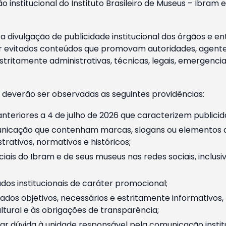
o institucional do Instituto Brasileiro de Museus – Ibra
 divulgação de publicidade institucional dos órgãos e en
 evitados conteúdos que promovam autoridades, agentes 
ritamente administrativas, técnicas, legais, emergencia
 deverão ser observadas as seguintes providências:
nteriores a 4 de julho de 2026 que caracterizem publicid
nicação que contenham marcas, slogans ou elementos da 
rativos, normativos e históricos;
ciais do Ibram e de seus museus nas redes sociais, inclus
os institucionais de caráter promocional;
dos objetivos, necessários e estritamente informativos
tural e às obrigações de transparência;
r dúvida à unidade responsável pela comunicação instituci