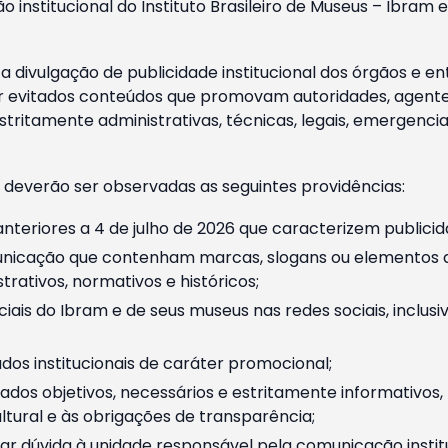
o institucional do Instituto Brasileiro de Museus – Ibra
 divulgação de publicidade institucional dos órgãos e en
 evitados conteúdos que promovam autoridades, agentes 
ritamente administrativas, técnicas, legais, emergencia
 deverão ser observadas as seguintes providências:
nteriores a 4 de julho de 2026 que caracterizem publicid
nicação que contenham marcas, slogans ou elementos da 
rativos, normativos e históricos;
ciais do Ibram e de seus museus nas redes sociais, inclus
os institucionais de caráter promocional;
dos objetivos, necessários e estritamente informativos
tural e às obrigações de transparência;
r dúvida à unidade responsável pela comunicação instituci