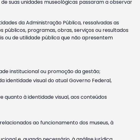
m e de suas unidades museológicas passaram a observar
tidades da Administração Pública, ressalvadas as
públicos, programas, obras, serviços ou resultados
is ou de utilidade pública que não apresentem
ade institucional ou promoção da gestão;
identidade visual do atual Governo Federal,
ive quanto à identidade visual, aos conteúdos
, relacionados ao funcionamento dos museus, à
onal e, quando necessário, à análise jurídica.