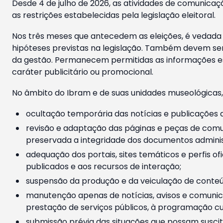
Desde 4 de julho de 2026, as atividades de comunicaçã
as restrições estabelecidas pela legislação eleitoral.
Nos três meses que antecedem as eleições, é vedada a
hipóteses previstas na legislação. Também devem ser
da gestão. Permanecem permitidas as informações est
caráter publicitário ou promocional.
No âmbito do Ibram e de suas unidades museológicas,
ocultação temporária das notícias e publicações a
revisão e adaptação das páginas e peças de comu
preservada a integridade dos documentos administ
adequação dos portais, sites temáticos e perfis ofi
publicados e aos recursos de interação;
suspensão da produção e da veiculação de conteúd
manutenção apenas de notícias, avisos e comunica
prestação de serviços públicos, à programação cul
submissão prévia das situações que possam suscita