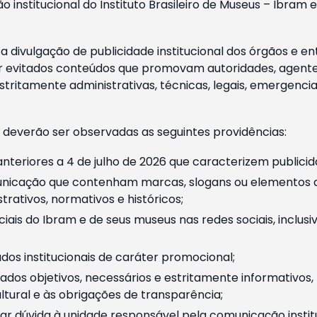
o institucional do Instituto Brasileiro de Museus – Ibra
 divulgação de publicidade institucional dos órgãos e en
 evitados conteúdos que promovam autoridades, agentes 
ritamente administrativas, técnicas, legais, emergencia
 deverão ser observadas as seguintes providências:
nteriores a 4 de julho de 2026 que caracterizem publicid
nicação que contenham marcas, slogans ou elementos da 
rativos, normativos e históricos;
ciais do Ibram e de seus museus nas redes sociais, inclus
os institucionais de caráter promocional;
dos objetivos, necessários e estritamente informativos
tural e às obrigações de transparência;
r dúvida à unidade responsável pela comunicação instituci