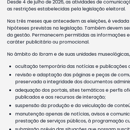
Desde 4 de julho de 2026, as atividades de comunicaçã
as restrições estabelecidas pela legislação eleitoral.
Nos três meses que antecedem as eleições, é vedada a
hipóteses previstas na legislação. Também devem ser
da gestão. Permanecem permitidas as informações est
caráter publicitário ou promocional.
No âmbito do Ibram e de suas unidades museológicas,
ocultação temporária das notícias e publicações a
revisão e adaptação das páginas e peças de comu
preservada a integridade dos documentos administ
adequação dos portais, sites temáticos e perfis ofi
publicados e aos recursos de interação;
suspensão da produção e da veiculação de conteúd
manutenção apenas de notícias, avisos e comunica
prestação de serviços públicos, à programação cul
submissão prévia das situações que possam suscita