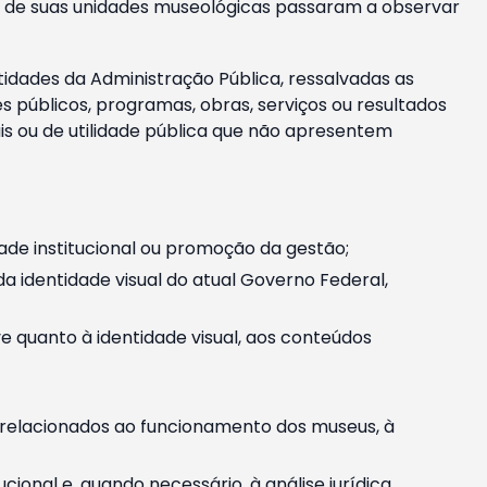
m e de suas unidades museológicas passaram a observar
tidades da Administração Pública, ressalvadas as
públicos, programas, obras, serviços ou resultados
is ou de utilidade pública que não apresentem
ade institucional ou promoção da gestão;
identidade visual do atual Governo Federal,
ive quanto à identidade visual, aos conteúdos
, relacionados ao funcionamento dos museus, à
onal e, quando necessário, à análise jurídica.