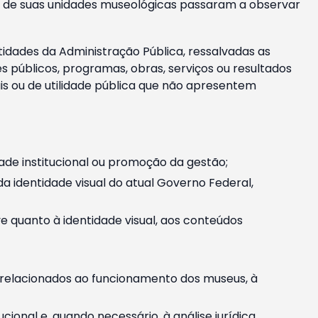
m e de suas unidades museológicas passaram a observar
tidades da Administração Pública, ressalvadas as
públicos, programas, obras, serviços ou resultados
is ou de utilidade pública que não apresentem
ade institucional ou promoção da gestão;
identidade visual do atual Governo Federal,
ive quanto à identidade visual, aos conteúdos
, relacionados ao funcionamento dos museus, à
onal e, quando necessário, à análise jurídica.