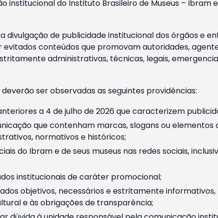
o institucional do Instituto Brasileiro de Museus – Ibra
 divulgação de publicidade institucional dos órgãos e en
 evitados conteúdos que promovam autoridades, agentes 
ritamente administrativas, técnicas, legais, emergencia
 deverão ser observadas as seguintes providências:
nteriores a 4 de julho de 2026 que caracterizem publicid
nicação que contenham marcas, slogans ou elementos da 
rativos, normativos e históricos;
ciais do Ibram e de seus museus nas redes sociais, inclus
os institucionais de caráter promocional;
dos objetivos, necessários e estritamente informativos
tural e às obrigações de transparência;
r dúvida à unidade responsável pela comunicação instituci