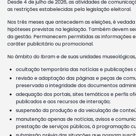
Desde 4 de julho de 2026, as atividades de comunicaçã
as restrições estabelecidas pela legislação eleitoral.
Nos três meses que antecedem as eleições, é vedada a
hipóteses previstas na legislação. Também devem ser
da gestão. Permanecem permitidas as informações est
caráter publicitário ou promocional.
No âmbito do Ibram e de suas unidades museológicas,
ocultação temporária das notícias e publicações a
revisão e adaptação das páginas e peças de comu
preservada a integridade dos documentos administ
adequação dos portais, sites temáticos e perfis ofi
publicados e aos recursos de interação;
suspensão da produção e da veiculação de conteúd
manutenção apenas de notícias, avisos e comunica
prestação de serviços públicos, à programação cul
submissão prévia das situações que possam suscita