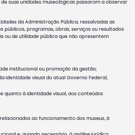
m e de suas unidades museológicas passaram a observar
tidades da Administração Pública, ressalvadas as
públicos, programas, obras, serviços ou resultados
is ou de utilidade pública que não apresentem
ade institucional ou promoção da gestão;
identidade visual do atual Governo Federal,
ive quanto à identidade visual, aos conteúdos
, relacionados ao funcionamento dos museus, à
onal e, quando necessário, à análise jurídica.