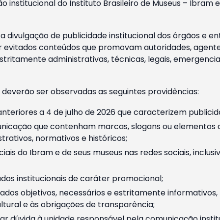
o institucional do Instituto Brasileiro de Museus – Ibra
 divulgação de publicidade institucional dos órgãos e en
 evitados conteúdos que promovam autoridades, agentes 
ritamente administrativas, técnicas, legais, emergencia
 deverão ser observadas as seguintes providências:
nteriores a 4 de julho de 2026 que caracterizem publicid
nicação que contenham marcas, slogans ou elementos da 
rativos, normativos e históricos;
ciais do Ibram e de seus museus nas redes sociais, inclus
os institucionais de caráter promocional;
dos objetivos, necessários e estritamente informativos
tural e às obrigações de transparência;
r dúvida à unidade responsável pela comunicação instituci