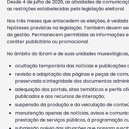
Desde 4 de julho de 2026, as atividades de comunicaçã
as restrições estabelecidas pela legislação eleitoral.
Nos três meses que antecedem as eleições, é vedada a
hipóteses previstas na legislação. Também devem ser
da gestão. Permanecem permitidas as informações est
caráter publicitário ou promocional.
No âmbito do Ibram e de suas unidades museológicas,
ocultação temporária das notícias e publicações a
revisão e adaptação das páginas e peças de comu
preservada a integridade dos documentos administ
adequação dos portais, sites temáticos e perfis ofi
publicados e aos recursos de interação;
suspensão da produção e da veiculação de conteúd
manutenção apenas de notícias, avisos e comunica
prestação de serviços públicos, à programação cul
submissão prévia das situações que possam suscita