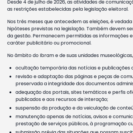
Desde 4 de julho de 2026, as atividades de comunicaçã
as restrições estabelecidas pela legislação eleitoral.
Nos três meses que antecedem as eleições, é vedada a
hipóteses previstas na legislação. Também devem ser
da gestão. Permanecem permitidas as informações est
caráter publicitário ou promocional.
No âmbito do Ibram e de suas unidades museológicas,
ocultação temporária das notícias e publicações a
revisão e adaptação das páginas e peças de comu
preservada a integridade dos documentos administ
adequação dos portais, sites temáticos e perfis ofi
publicados e aos recursos de interação;
suspensão da produção e da veiculação de conteúd
manutenção apenas de notícias, avisos e comunica
prestação de serviços públicos, à programação cul
submissão prévia das situações que possam suscita