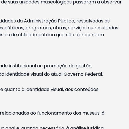
m e de suas unidades museológicas passaram a observar
tidades da Administração Pública, ressalvadas as
públicos, programas, obras, serviços ou resultados
is ou de utilidade pública que não apresentem
ade institucional ou promoção da gestão;
identidade visual do atual Governo Federal,
ive quanto à identidade visual, aos conteúdos
, relacionados ao funcionamento dos museus, à
onal e, quando necessário, à análise jurídica.