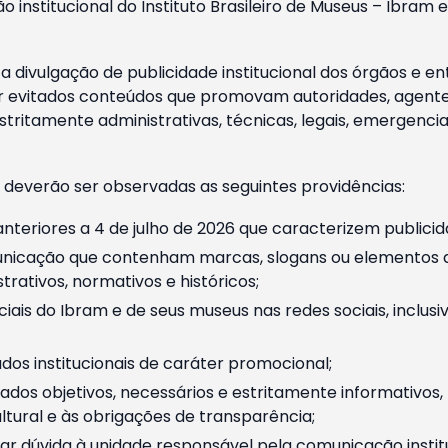
o institucional do Instituto Brasileiro de Museus – Ibra
 divulgação de publicidade institucional dos órgãos e en
 evitados conteúdos que promovam autoridades, agentes 
ritamente administrativas, técnicas, legais, emergencia
 deverão ser observadas as seguintes providências:
nteriores a 4 de julho de 2026 que caracterizem publicid
nicação que contenham marcas, slogans ou elementos da 
rativos, normativos e históricos;
ciais do Ibram e de seus museus nas redes sociais, inclus
os institucionais de caráter promocional;
dos objetivos, necessários e estritamente informativos
tural e às obrigações de transparência;
r dúvida à unidade responsável pela comunicação instituci