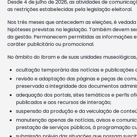
Desde 4 de julho de 2026, as atividades de comunicaçã
as restrições estabelecidas pela legislação eleitoral.
Nos três meses que antecedem as eleições, é vedada a
hipóteses previstas na legislação. Também devem ser
da gestão. Permanecem permitidas as informações est
caráter publicitário ou promocional.
No âmbito do Ibram e de suas unidades museológicas,
ocultação temporária das notícias e publicações a
revisão e adaptação das páginas e peças de comu
preservada a integridade dos documentos administ
adequação dos portais, sites temáticos e perfis ofi
publicados e aos recursos de interação;
suspensão da produção e da veiculação de conteúd
manutenção apenas de notícias, avisos e comunica
prestação de serviços públicos, à programação cul
submissão prévia das situações que possam suscita