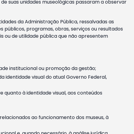
m e de suas unidades museológicas passaram a observar
tidades da Administração Pública, ressalvadas as
públicos, programas, obras, serviços ou resultados
is ou de utilidade pública que não apresentem
ade institucional ou promoção da gestão;
identidade visual do atual Governo Federal,
ive quanto à identidade visual, aos conteúdos
, relacionados ao funcionamento dos museus, à
onal e, quando necessário, à análise jurídica.