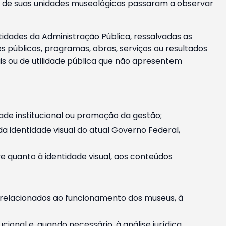
m e de suas unidades museológicas passaram a observar
tidades da Administração Pública, ressalvadas as
públicos, programas, obras, serviços ou resultados
is ou de utilidade pública que não apresentem
ade institucional ou promoção da gestão;
identidade visual do atual Governo Federal,
ive quanto à identidade visual, aos conteúdos
, relacionados ao funcionamento dos museus, à
onal e, quando necessário, à análise jurídica.