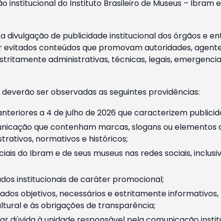
o institucional do Instituto Brasileiro de Museus – Ibra
 divulgação de publicidade institucional dos órgãos e en
 evitados conteúdos que promovam autoridades, agentes 
ritamente administrativas, técnicas, legais, emergencia
 deverão ser observadas as seguintes providências:
nteriores a 4 de julho de 2026 que caracterizem publicid
nicação que contenham marcas, slogans ou elementos da 
rativos, normativos e históricos;
ciais do Ibram e de seus museus nas redes sociais, inclus
os institucionais de caráter promocional;
dos objetivos, necessários e estritamente informativos
tural e às obrigações de transparência;
r dúvida à unidade responsável pela comunicação instituci