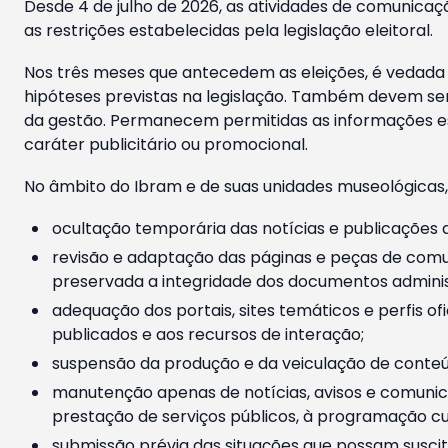
Desde 4 de julho de 2026, as atividades de comunicaçã
as restrições estabelecidas pela legislação eleitoral.
Nos três meses que antecedem as eleições, é vedada a
hipóteses previstas na legislação. Também devem ser
da gestão. Permanecem permitidas as informações est
caráter publicitário ou promocional.
No âmbito do Ibram e de suas unidades museológicas,
ocultação temporária das notícias e publicações a
revisão e adaptação das páginas e peças de comu
preservada a integridade dos documentos administ
adequação dos portais, sites temáticos e perfis ofi
publicados e aos recursos de interação;
suspensão da produção e da veiculação de conteúd
manutenção apenas de notícias, avisos e comunica
prestação de serviços públicos, à programação cul
submissão prévia das situações que possam suscita