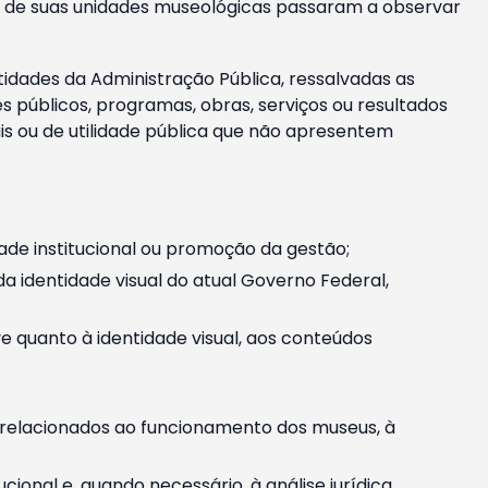
m e de suas unidades museológicas passaram a observar
tidades da Administração Pública, ressalvadas as
públicos, programas, obras, serviços ou resultados
is ou de utilidade pública que não apresentem
ade institucional ou promoção da gestão;
identidade visual do atual Governo Federal,
ive quanto à identidade visual, aos conteúdos
, relacionados ao funcionamento dos museus, à
onal e, quando necessário, à análise jurídica.