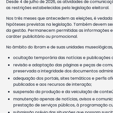
Desde 4 de julho de 2026, as atividades de comunicaçã
as restrições estabelecidas pela legislação eleitoral.
Nos três meses que antecedem as eleições, é vedada a
hipóteses previstas na legislação. Também devem ser
da gestão. Permanecem permitidas as informações est
caráter publicitário ou promocional.
No âmbito do Ibram e de suas unidades museológicas,
ocultação temporária das notícias e publicações a
revisão e adaptação das páginas e peças de comu
preservada a integridade dos documentos administ
adequação dos portais, sites temáticos e perfis ofi
publicados e aos recursos de interação;
suspensão da produção e da veiculação de conteúd
manutenção apenas de notícias, avisos e comunica
prestação de serviços públicos, à programação cul
submissão prévia das situações que possam suscita