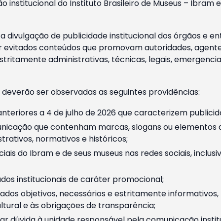
o institucional do Instituto Brasileiro de Museus – Ibra
 divulgação de publicidade institucional dos órgãos e en
 evitados conteúdos que promovam autoridades, agentes 
ritamente administrativas, técnicas, legais, emergencia
 deverão ser observadas as seguintes providências:
nteriores a 4 de julho de 2026 que caracterizem publicid
nicação que contenham marcas, slogans ou elementos da 
rativos, normativos e históricos;
ciais do Ibram e de seus museus nas redes sociais, inclus
os institucionais de caráter promocional;
dos objetivos, necessários e estritamente informativos
tural e às obrigações de transparência;
r dúvida à unidade responsável pela comunicação instituci