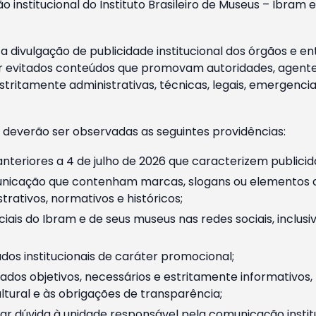
o institucional do Instituto Brasileiro de Museus – Ibra
 divulgação de publicidade institucional dos órgãos e en
 evitados conteúdos que promovam autoridades, agentes 
ritamente administrativas, técnicas, legais, emergencia
 deverão ser observadas as seguintes providências:
nteriores a 4 de julho de 2026 que caracterizem publicid
nicação que contenham marcas, slogans ou elementos da 
rativos, normativos e históricos;
ciais do Ibram e de seus museus nas redes sociais, inclus
os institucionais de caráter promocional;
dos objetivos, necessários e estritamente informativos
tural e às obrigações de transparência;
r dúvida à unidade responsável pela comunicação instituci