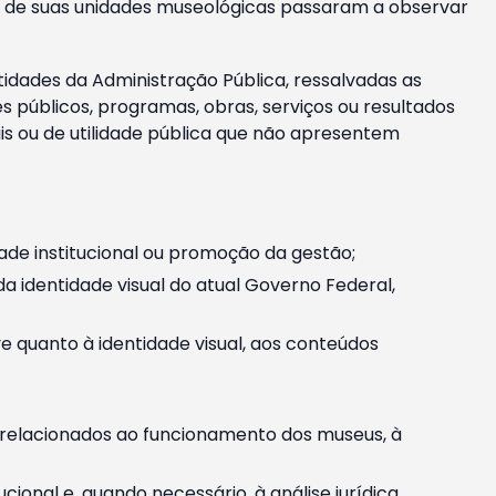
m e de suas unidades museológicas passaram a observar
tidades da Administração Pública, ressalvadas as
públicos, programas, obras, serviços ou resultados
is ou de utilidade pública que não apresentem
ade institucional ou promoção da gestão;
identidade visual do atual Governo Federal,
ive quanto à identidade visual, aos conteúdos
, relacionados ao funcionamento dos museus, à
onal e, quando necessário, à análise jurídica.