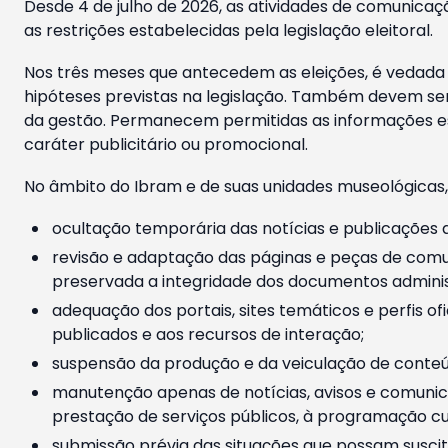
Desde 4 de julho de 2026, as atividades de comunicaçã
as restrições estabelecidas pela legislação eleitoral.
Nos três meses que antecedem as eleições, é vedada a
hipóteses previstas na legislação. Também devem ser
da gestão. Permanecem permitidas as informações est
caráter publicitário ou promocional.
No âmbito do Ibram e de suas unidades museológicas,
ocultação temporária das notícias e publicações a
revisão e adaptação das páginas e peças de comu
preservada a integridade dos documentos administ
adequação dos portais, sites temáticos e perfis ofi
publicados e aos recursos de interação;
suspensão da produção e da veiculação de conteúd
manutenção apenas de notícias, avisos e comunica
prestação de serviços públicos, à programação cul
submissão prévia das situações que possam suscita