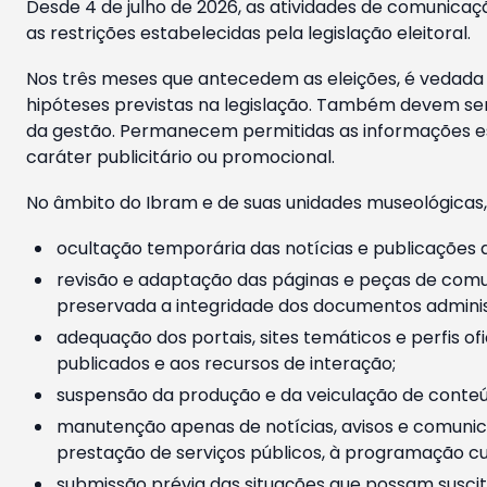
Desde 4 de julho de 2026, as atividades de comunicaçã
as restrições estabelecidas pela legislação eleitoral.
Nos três meses que antecedem as eleições, é vedada a
hipóteses previstas na legislação. Também devem ser
da gestão. Permanecem permitidas as informações est
caráter publicitário ou promocional.
No âmbito do Ibram e de suas unidades museológicas,
ocultação temporária das notícias e publicações a
revisão e adaptação das páginas e peças de comu
preservada a integridade dos documentos administ
adequação dos portais, sites temáticos e perfis ofi
publicados e aos recursos de interação;
suspensão da produção e da veiculação de conteúd
manutenção apenas de notícias, avisos e comunica
prestação de serviços públicos, à programação cul
submissão prévia das situações que possam suscita