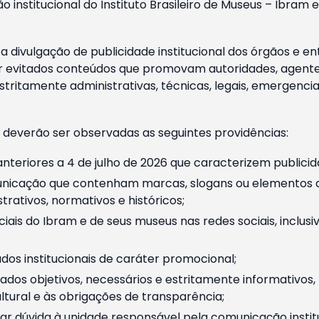
o institucional do Instituto Brasileiro de Museus – Ibra
 divulgação de publicidade institucional dos órgãos e en
 evitados conteúdos que promovam autoridades, agentes 
ritamente administrativas, técnicas, legais, emergencia
 deverão ser observadas as seguintes providências:
nteriores a 4 de julho de 2026 que caracterizem publicid
nicação que contenham marcas, slogans ou elementos da 
rativos, normativos e históricos;
ciais do Ibram e de seus museus nas redes sociais, inclus
os institucionais de caráter promocional;
dos objetivos, necessários e estritamente informativos
tural e às obrigações de transparência;
r dúvida à unidade responsável pela comunicação instituci