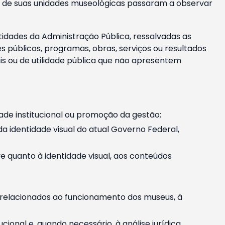
m e de suas unidades museológicas passaram a observar
tidades da Administração Pública, ressalvadas as
públicos, programas, obras, serviços ou resultados
is ou de utilidade pública que não apresentem
ade institucional ou promoção da gestão;
identidade visual do atual Governo Federal,
ive quanto à identidade visual, aos conteúdos
, relacionados ao funcionamento dos museus, à
onal e, quando necessário, à análise jurídica.