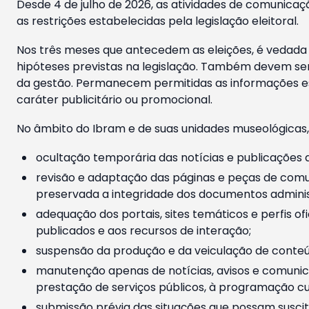
Desde 4 de julho de 2026, as atividades de comunicaçã
as restrições estabelecidas pela legislação eleitoral.
Nos três meses que antecedem as eleições, é vedada a
hipóteses previstas na legislação. Também devem ser
da gestão. Permanecem permitidas as informações est
caráter publicitário ou promocional.
No âmbito do Ibram e de suas unidades museológicas,
ocultação temporária das notícias e publicações a
revisão e adaptação das páginas e peças de comu
preservada a integridade dos documentos administ
adequação dos portais, sites temáticos e perfis ofi
publicados e aos recursos de interação;
suspensão da produção e da veiculação de conteúd
manutenção apenas de notícias, avisos e comunica
prestação de serviços públicos, à programação cul
submissão prévia das situações que possam suscita