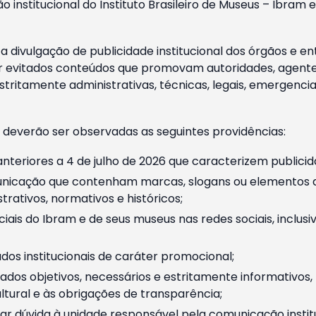
o institucional do Instituto Brasileiro de Museus – Ibra
 divulgação de publicidade institucional dos órgãos e en
 evitados conteúdos que promovam autoridades, agentes 
ritamente administrativas, técnicas, legais, emergencia
 deverão ser observadas as seguintes providências:
nteriores a 4 de julho de 2026 que caracterizem publicid
nicação que contenham marcas, slogans ou elementos da 
rativos, normativos e históricos;
ciais do Ibram e de seus museus nas redes sociais, inclus
os institucionais de caráter promocional;
dos objetivos, necessários e estritamente informativos
tural e às obrigações de transparência;
r dúvida à unidade responsável pela comunicação instituci