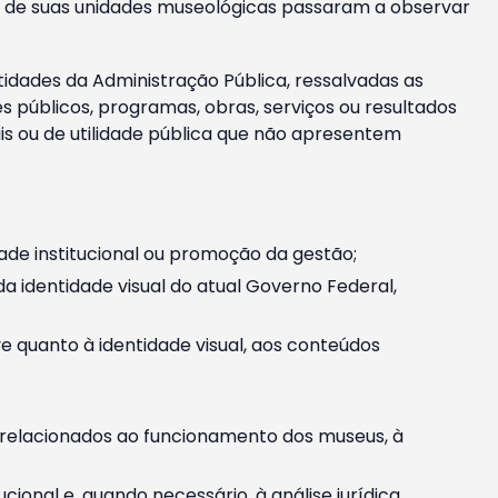
m e de suas unidades museológicas passaram a observar
tidades da Administração Pública, ressalvadas as
públicos, programas, obras, serviços ou resultados
is ou de utilidade pública que não apresentem
ade institucional ou promoção da gestão;
identidade visual do atual Governo Federal,
ive quanto à identidade visual, aos conteúdos
, relacionados ao funcionamento dos museus, à
onal e, quando necessário, à análise jurídica.