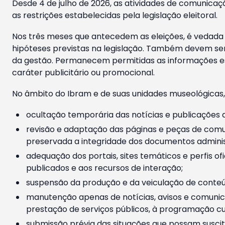
Desde 4 de julho de 2026, as atividades de comunicaçã
as restrições estabelecidas pela legislação eleitoral.
Nos três meses que antecedem as eleições, é vedada a
hipóteses previstas na legislação. Também devem ser
da gestão. Permanecem permitidas as informações est
caráter publicitário ou promocional.
No âmbito do Ibram e de suas unidades museológicas,
ocultação temporária das notícias e publicações a
revisão e adaptação das páginas e peças de comu
preservada a integridade dos documentos administ
adequação dos portais, sites temáticos e perfis ofi
publicados e aos recursos de interação;
suspensão da produção e da veiculação de conteúd
manutenção apenas de notícias, avisos e comunica
prestação de serviços públicos, à programação cul
submissão prévia das situações que possam suscita