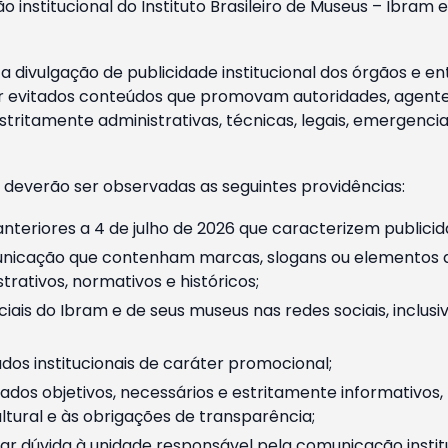
o institucional do Instituto Brasileiro de Museus – Ibra
 divulgação de publicidade institucional dos órgãos e en
 evitados conteúdos que promovam autoridades, agentes 
ritamente administrativas, técnicas, legais, emergencia
 deverão ser observadas as seguintes providências:
nteriores a 4 de julho de 2026 que caracterizem publicid
nicação que contenham marcas, slogans ou elementos da 
rativos, normativos e históricos;
ciais do Ibram e de seus museus nas redes sociais, inclus
os institucionais de caráter promocional;
dos objetivos, necessários e estritamente informativos
tural e às obrigações de transparência;
r dúvida à unidade responsável pela comunicação instituci