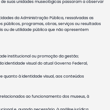
m e de suas unidades museológicas passaram a observar
tidades da Administração Pública, ressalvadas as
públicos, programas, obras, serviços ou resultados
is ou de utilidade pública que não apresentem
ade institucional ou promoção da gestão;
identidade visual do atual Governo Federal,
ive quanto à identidade visual, aos conteúdos
, relacionados ao funcionamento dos museus, à
onal e, quando necessário, à análise jurídica.