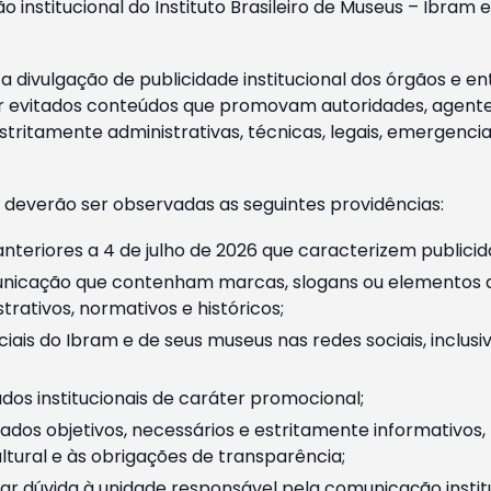
o institucional do Instituto Brasileiro de Museus – Ibra
 divulgação de publicidade institucional dos órgãos e en
 evitados conteúdos que promovam autoridades, agentes 
ritamente administrativas, técnicas, legais, emergencia
 deverão ser observadas as seguintes providências:
nteriores a 4 de julho de 2026 que caracterizem publicid
nicação que contenham marcas, slogans ou elementos da 
rativos, normativos e históricos;
ciais do Ibram e de seus museus nas redes sociais, inclus
os institucionais de caráter promocional;
dos objetivos, necessários e estritamente informativos
tural e às obrigações de transparência;
r dúvida à unidade responsável pela comunicação instituci