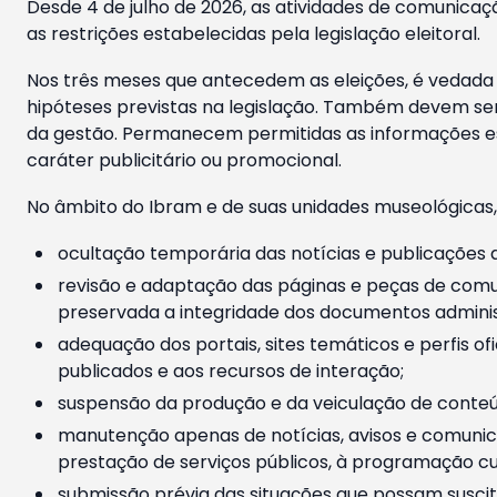
Desde 4 de julho de 2026, as atividades de comunicaçã
as restrições estabelecidas pela legislação eleitoral.
Nos três meses que antecedem as eleições, é vedada a
hipóteses previstas na legislação. Também devem ser
da gestão. Permanecem permitidas as informações est
caráter publicitário ou promocional.
No âmbito do Ibram e de suas unidades museológicas,
ocultação temporária das notícias e publicações a
revisão e adaptação das páginas e peças de comu
preservada a integridade dos documentos administ
adequação dos portais, sites temáticos e perfis ofi
publicados e aos recursos de interação;
suspensão da produção e da veiculação de conteúd
manutenção apenas de notícias, avisos e comunica
prestação de serviços públicos, à programação cul
submissão prévia das situações que possam suscita