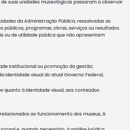
m e de suas unidades museológicas passaram a observar
tidades da Administração Pública, ressalvadas as
públicos, programas, obras, serviços ou resultados
is ou de utilidade pública que não apresentem
ade institucional ou promoção da gestão;
identidade visual do atual Governo Federal,
ive quanto à identidade visual, aos conteúdos
, relacionados ao funcionamento dos museus, à
onal e, quando necessário, à análise jurídica.