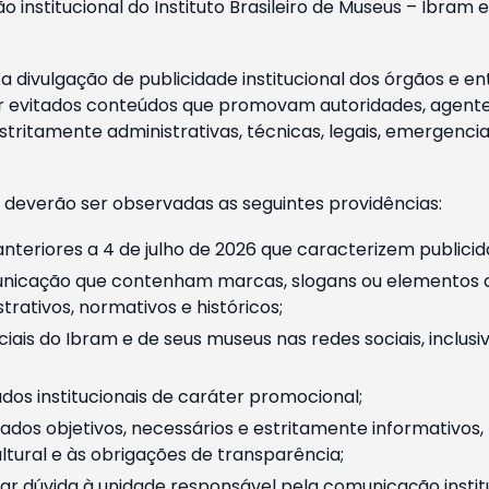
o institucional do Instituto Brasileiro de Museus – Ibra
 divulgação de publicidade institucional dos órgãos e en
 evitados conteúdos que promovam autoridades, agentes 
ritamente administrativas, técnicas, legais, emergencia
 deverão ser observadas as seguintes providências:
nteriores a 4 de julho de 2026 que caracterizem publicid
nicação que contenham marcas, slogans ou elementos da 
rativos, normativos e históricos;
ciais do Ibram e de seus museus nas redes sociais, inclus
os institucionais de caráter promocional;
dos objetivos, necessários e estritamente informativos
tural e às obrigações de transparência;
r dúvida à unidade responsável pela comunicação instituci