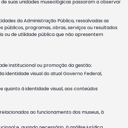
m e de suas unidades museológicas passaram a observar
tidades da Administração Pública, ressalvadas as
públicos, programas, obras, serviços ou resultados
is ou de utilidade pública que não apresentem
ade institucional ou promoção da gestão;
identidade visual do atual Governo Federal,
ive quanto à identidade visual, aos conteúdos
, relacionados ao funcionamento dos museus, à
onal e, quando necessário, à análise jurídica.