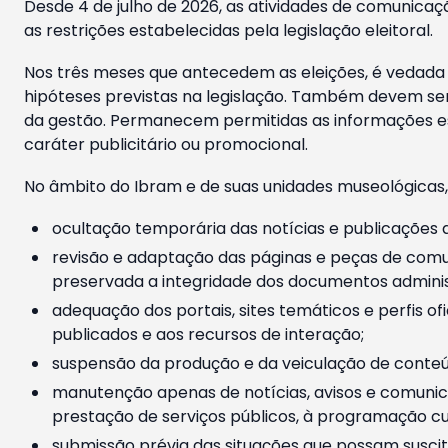
Desde 4 de julho de 2026, as atividades de comunicaçã
as restrições estabelecidas pela legislação eleitoral.
Nos três meses que antecedem as eleições, é vedada a
hipóteses previstas na legislação. Também devem ser
da gestão. Permanecem permitidas as informações est
caráter publicitário ou promocional.
No âmbito do Ibram e de suas unidades museológicas,
ocultação temporária das notícias e publicações a
revisão e adaptação das páginas e peças de comu
preservada a integridade dos documentos administ
adequação dos portais, sites temáticos e perfis ofi
publicados e aos recursos de interação;
suspensão da produção e da veiculação de conteúd
manutenção apenas de notícias, avisos e comunica
prestação de serviços públicos, à programação cul
submissão prévia das situações que possam suscita