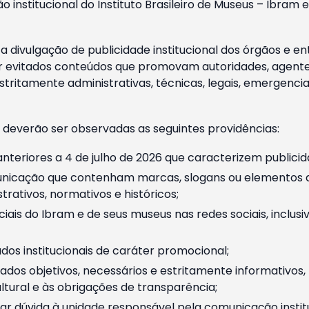
o institucional do Instituto Brasileiro de Museus – Ibra
 divulgação de publicidade institucional dos órgãos e en
 evitados conteúdos que promovam autoridades, agentes 
ritamente administrativas, técnicas, legais, emergencia
 deverão ser observadas as seguintes providências:
nteriores a 4 de julho de 2026 que caracterizem publicid
nicação que contenham marcas, slogans ou elementos da 
rativos, normativos e históricos;
ciais do Ibram e de seus museus nas redes sociais, inclus
os institucionais de caráter promocional;
dos objetivos, necessários e estritamente informativos
tural e às obrigações de transparência;
r dúvida à unidade responsável pela comunicação instituci