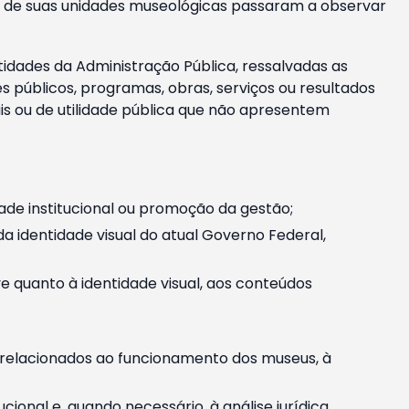
m e de suas unidades museológicas passaram a observar
tidades da Administração Pública, ressalvadas as
públicos, programas, obras, serviços ou resultados
is ou de utilidade pública que não apresentem
ade institucional ou promoção da gestão;
identidade visual do atual Governo Federal,
ive quanto à identidade visual, aos conteúdos
, relacionados ao funcionamento dos museus, à
onal e, quando necessário, à análise jurídica.