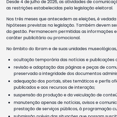
Desde 4 de julho de 2026, as atividades de comunicaçã
as restrições estabelecidas pela legislação eleitoral.
Nos três meses que antecedem as eleições, é vedada a
hipóteses previstas na legislação. Também devem ser
da gestão. Permanecem permitidas as informações est
caráter publicitário ou promocional.
No âmbito do Ibram e de suas unidades museológicas,
ocultação temporária das notícias e publicações a
revisão e adaptação das páginas e peças de comu
preservada a integridade dos documentos administ
adequação dos portais, sites temáticos e perfis ofi
publicados e aos recursos de interação;
suspensão da produção e da veiculação de conteúd
manutenção apenas de notícias, avisos e comunica
prestação de serviços públicos, à programação cul
submissão prévia das situações que possam suscita